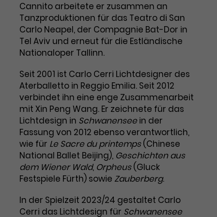
Benutzer*in wiedererkannt werden,
Cannito arbeitete er zusammen an
Marketing
und es wird Zugang zu
Tanzproduktionen für das Teatro di San
Laufzeit
2 Jahre
Diese Gruppe beinhaltet alle Scripte, die es uns
geschützten Bereichen gewährt.
Carlo Neapel, der Compagnie Bat-Dor in
ermöglichen die Leistung unserer
Dieses Cookie wird von Google
Werbekampagnen zu analysieren und
Tel Aviv und erneut für die Estländische
Conversions zu messen. Außerdem helfen sie
Analytics installiert. Das Cookie
Nationaloper Tallinn.
uns dabei Werbeanzeigen und Inhalte besser auf
wird verwendet, um
die Interessen unserer Nutzer abzustimmen.
Name
cookie_optin
Besucher*innen-, Sitzungs- und
Seit 2001 ist Carlo Cerri Lichtdesigner des
Cookie-Informationen
Name
Kampagnendaten zu berechnen
_gcl_au
Aterballetto in Reggio Emilia. Seit 2012
Anbieter
TYPO3
Zweck
und die Nutzung der Website für
verbindet ihn eine enge Zusammenarbeit
Anbieter
Google Ads
den Analysebericht der Website zu
mit Xin Peng Wang. Er zeichnete für das
Laufzeit
1 Monat
verfolgen. Die Cookies speichern
Lichtdesign in
Schwanensee
in der
Laufzeit
3 Monate
Informationen anonym und weisen
Fassung von 2012 ebenso verantwortlich,
Enthält die gewählten Tracking-
eine zufallsgenerierte Nummer zu,
Zweck
wie für
Le Sacre du printemps
(Chinese
Optin-Einstellungen.
Wird von Google verwendet, um
um Besuche zu erkennen.
National Ballet Beijing),
die Effizienz von Werbeanzeigen zu
Geschichten aus
messen und Conversions zu
dem Wiener Wald
,
Orpheus
(Gluck
Zweck
speichern. Dieses Cookie hilft dabei
Festspiele Fürth) sowie
Zauberberg
.
nachzuvollziehen, ob Nutzer über
Name
_gid
Google-Anzeigen auf unsere
In der Spielzeit 2023/24 gestaltet Carlo
Website gelangt sind.
Cerri das Lichtdesign für
Schwanensee
Anbieter
Google Analytics