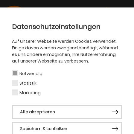
Datenschutzeinstellungen
Auf unserer Webseite werden Cookies verwendet.
Einige davon werden zwingend benötigt, während
BALLETT
es uns andere ermöglichen, Ihre Nutzererfahrung
auf unserer Webseite zu verbessern.
Carlo Cerri
Notwendig
Statistik
Lichtdesigner
Marketing
Carlo Cerri wurde in Rom geboren. Nach
Alle akzeptieren
einigen Erfahrungen als Bühnenbildner
und Lichtdesigner in der italienischen Welt
Speichern & schließen
der Oper begann er 1987 eine intensive