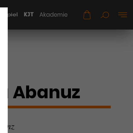
KJT
Akademie
uspiel
ra Abanuz
tenz