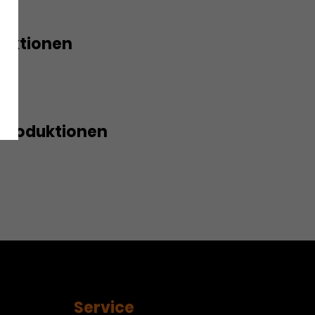
duktionen
tte oder Kuchen für alle!
Produktionen
rrie – Das Musical
Service