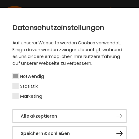
Datenschutzeinstellungen
Auf unserer Webseite werden Cookies verwendet.
Einige davon werden zwingend benötigt, während
OPER
es uns andere ermöglichen, Ihre Nutzererfahrung
auf unserer Webseite zu verbessern.
Florian Sigmund
Notwendig
Statistik
Gast (Musical)
Marketing
Der gebürtige Duisburger Florian Sigmund
Alle akzeptieren
schloss sein Studium 2020 an der
Folkwang Universität der Künste in Essen
Speichern & schließen
ab, spielte davor bereits in Musicals wie