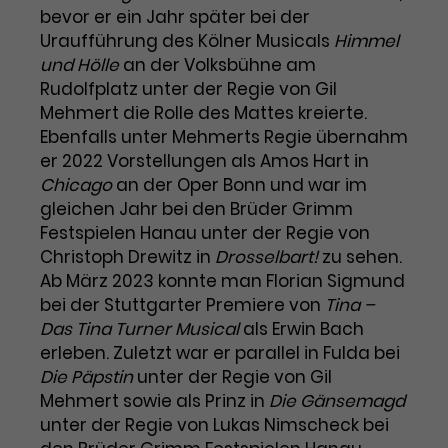
Benutzer*in wiedererkannt werden,
Marketing
bevor er ein Jahr später bei der
und es wird Zugang zu
Laufzeit
2 Jahre
Uraufführung des Kölner Musicals
Himmel
Diese Gruppe beinhaltet alle Scripte, die es uns
geschützten Bereichen gewährt.
und Hölle
an der Volksbühne am
ermöglichen die Leistung unserer
Dieses Cookie wird von Google
Werbekampagnen zu analysieren und
Rudolfplatz unter der Regie von Gil
Conversions zu messen. Außerdem helfen sie
Analytics installiert. Das Cookie
Mehmert die Rolle des Mattes kreierte.
uns dabei Werbeanzeigen und Inhalte besser auf
wird verwendet, um
die Interessen unserer Nutzer abzustimmen.
Ebenfalls unter Mehmerts Regie übernahm
Name
cookie_optin
Besucher*innen-, Sitzungs- und
er 2022 Vorstellungen als Amos Hart in
Cookie-Informationen
Name
Kampagnendaten zu berechnen
_gcl_au
Chicago
an der Oper Bonn und war im
Anbieter
TYPO3
Zweck
und die Nutzung der Website für
gleichen Jahr bei den Brüder Grimm
Anbieter
Google Ads
den Analysebericht der Website zu
Festspielen Hanau unter der Regie von
Laufzeit
1 Monat
verfolgen. Die Cookies speichern
Laufzeit
3 Monate
Christoph Drewitz in
Drosselbart!
zu sehen.
Informationen anonym und weisen
Enthält die gewählten Tracking-
eine zufallsgenerierte Nummer zu,
Ab März 2023 konnte man Florian Sigmund
Zweck
Optin-Einstellungen.
Wird von Google verwendet, um
um Besuche zu erkennen.
bei der Stuttgarter Premiere von
Tina –
die Effizienz von Werbeanzeigen zu
Das Tina Turner Musical
als Erwin Bach
messen und Conversions zu
erleben. Zuletzt war er parallel in Fulda bei
Zweck
speichern. Dieses Cookie hilft dabei
Die Päpstin
unter der Regie von Gil
nachzuvollziehen, ob Nutzer über
Name
_gid
Mehmert sowie als Prinz in
Die Gänsemagd
Google-Anzeigen auf unsere
unter der Regie von Lukas Nimscheck bei
Website gelangt sind.
Anbieter
Google Analytics