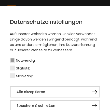
Datenschutzeinstellungen
Auf unserer Webseite werden Cookies verwendet.
Einige davon werden zwingend benötigt, während
OPER
es uns andere ermöglichen, Ihre Nutzererfahrung
auf unserer Webseite zu verbessern.
Friederike Zeidler
Notwendig
Statistik
Gast (Musical)
Marketing
Friederike Zeidler hat während ihrer
Alle akzeptieren
Schulzeit erste Musicalerfahrungen in den
USA sammeln dürfen, u. a. als Cosette in
Speichern & schließen
Les Misérables
. Nach einem