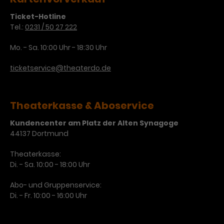
Laufzeit
3 Monate
Anbieter
Google Analytics
Ticket-Hotline
Tel.:
0231 / 50 27 222
Dieses Cookie wird verwendet, um
Laufzeit
1 Minute
Nutzerinteraktionen mit
Mo. - Sa. 10:00 Uhr - 18:30 Uhr
Zweck
Werbeanzeigen zu messen und
Das ist ein von Google Analytics
ticketservice@theaterdo.de
Remarketing-Funktionen
gesetztes Cookie. Bestimmte
bereitzustellen.
Daten werden nur maximal einmal
pro Minute an Google Analytics
Zweck
gesendet. Solange es gesetzt ist,
Theaterkasse & Aboservice
werden bestimmte
Kundencenter am Platz der Alten Synagoge
Datenübertragungen
Name
IDE
44137 Dortmund
unterbunden.
Anbieter
Google / DoubleClick
Theaterkasse:
Di. - Sa. 10:00 - 18:00 Uhr
Laufzeit
1 Jahr
Abo- und Gruppenservice:
Dieses Cookie dient der Anzeige
Di. - Fr. 10:00 - 16:00 Uhr
personalisierter Werbung und
Zweck
misst die Wirksamkeit von