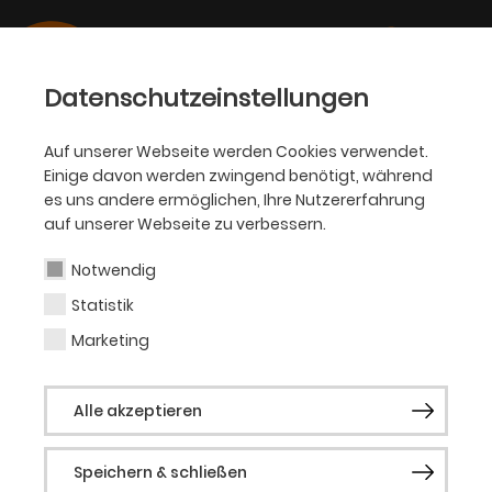
Datenschutzeinstellungen
Auf unserer Webseite werden Cookies verwendet.
Einige davon werden zwingend benötigt, während
OPER
es uns andere ermöglichen, Ihre Nutzererfahrung
auf unserer Webseite zu verbessern.
James Atkins
Notwendig
Statistik
Tänzer (Gast)
Marketing
Der englische Tänzer, Schauspieler und
Alle akzeptieren
Sänger James Atkins studierte an der
Stonelands School of Ballet and Theatre
Speichern & schließen
Arts in Hove sowie an der Rambert School