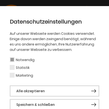
Datenschutzeinstellungen
Auf unserer Webseite werden Cookies verwendet.
Einige davon werden zwingend benötigt, während
OPER
es uns andere ermöglichen, Ihre Nutzererfahrung
auf unserer Webseite zu verbessern.
Jörn-Felix Alt
Notwendig
Statistik
Regie & Choreografie
Marketing
Bereits als Kind verspürte Jörn-Felix Alt
Alle akzeptieren
seine Leidenschaft für die Bühne und
knüpfte erste Kontakte zum Theater. Seine
Speichern & schließen
Ausbildung erhielt der gebürtige Schwabe