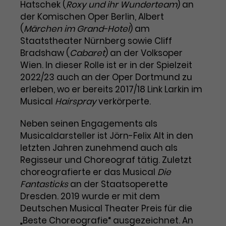
Benutzer*in wiedererkannt werden,
Hatschek (
Roxy und ihr Wunderteam
) an
Marketing
und es wird Zugang zu
der Komischen Oper Berlin, Albert
Laufzeit
2 Jahre
Diese Gruppe beinhaltet alle Scripte, die es uns
geschützten Bereichen gewährt.
(
Märchen im Grand-Hotel
) am
ermöglichen die Leistung unserer
Staatstheater Nürnberg sowie Cliff
Dieses Cookie wird von Google
Werbekampagnen zu analysieren und
Conversions zu messen. Außerdem helfen sie
Analytics installiert. Das Cookie
Bradshaw (
Cabaret
) an der Volksoper
uns dabei Werbeanzeigen und Inhalte besser auf
wird verwendet, um
Wien. In dieser Rolle ist er in der Spielzeit
die Interessen unserer Nutzer abzustimmen.
Name
cookie_optin
Besucher*innen-, Sitzungs- und
2022/23 auch an der Oper Dortmund zu
Cookie-Informationen
Name
Kampagnendaten zu berechnen
_gcl_au
erleben, wo er bereits 2017/18 Link Larkin im
Anbieter
TYPO3
Zweck
und die Nutzung der Website für
Musical
Hairspray
verkörperte.
Anbieter
Google Ads
den Analysebericht der Website zu
Laufzeit
1 Monat
verfolgen. Die Cookies speichern
Neben seinen Engagements als
Laufzeit
3 Monate
Informationen anonym und weisen
Musicaldarsteller ist Jörn-Felix Alt in den
Enthält die gewählten Tracking-
eine zufallsgenerierte Nummer zu,
Zweck
letzten Jahren zunehmend auch als
Optin-Einstellungen.
Wird von Google verwendet, um
um Besuche zu erkennen.
Regisseur und Choreograf tätig. Zuletzt
die Effizienz von Werbeanzeigen zu
choreografierte er das Musical
Die
messen und Conversions zu
Fantasticks
Zweck
speichern. Dieses Cookie hilft dabei
an der Staatsoperette
nachzuvollziehen, ob Nutzer über
Dresden. 2019 wurde er mit dem
Name
_gid
Google-Anzeigen auf unsere
Deutschen Musical Theater Preis für die
Website gelangt sind.
„Beste Choreografie“ ausgezeichnet. An
Anbieter
Google Analytics