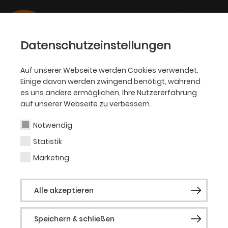
Datenschutzeinstellungen
Auf unserer Webseite werden Cookies verwendet.
Einige davon werden zwingend benötigt, während
OPER
es uns andere ermöglichen, Ihre Nutzererfahrung
auf unserer Webseite zu verbessern.
Leander Overthun
Notwendig
Statistik
Marketing
Vergangene Produktionen
Götterdämmerung
Oper erleben:
Alle akzeptieren
Carrie – Das Musical
Speichern & schließen