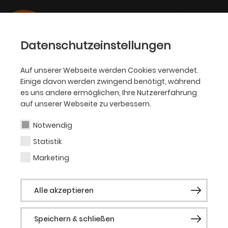
Datenschutzeinstellungen
Auf unserer Webseite werden Cookies verwendet.
Einige davon werden zwingend benötigt, während
SCHAUSPIEL
es uns andere ermöglichen, Ihre Nutzererfahrung
auf unserer Webseite zu verbessern.
Linda Fisahn
Notwendig
Statistik
Regie/Mitarbeiterin
Marketing
Künstlerisches Team
Alle akzeptieren
Linda Fisahn ist seit 2014 Teil des Kollektivs
„i can be your translator“ und als Musikerin
Speichern & schließen