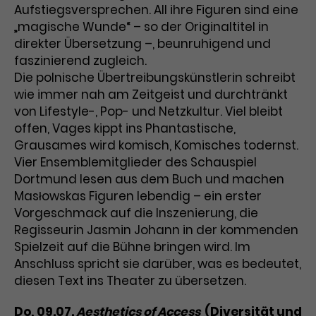
Aufstiegsversprechen. All ihre Figuren sind eine
Laufzeit
3 Monate
Anbieter
Google Analytics
„magische Wunde“ – so der Originaltitel in
direkter Übersetzung –, beunruhigend und
Dieses Cookie wird verwendet, um
Laufzeit
1 Minute
faszinierend zugleich.
Nutzerinteraktionen mit
Die polnische Übertreibungskünstlerin schreibt
Zweck
Werbeanzeigen zu messen und
Das ist ein von Google Analytics
wie immer nah am Zeitgeist und durchtränkt
Remarketing-Funktionen
gesetztes Cookie. Bestimmte
von Lifestyle-, Pop- und Netzkultur. Viel bleibt
bereitzustellen.
Daten werden nur maximal einmal
offen, Vages kippt ins Phantastische,
pro Minute an Google Analytics
Zweck
Grausames wird komisch, Komisches todernst.
gesendet. Solange es gesetzt ist,
Vier Ensemblemitglieder des Schauspiel
werden bestimmte
Datenübertragungen
Dortmund lesen aus dem Buch und machen
Name
IDE
unterbunden.
Masłowskas Figuren lebendig – ein erster
Anbieter
Google / DoubleClick
Vorgeschmack auf die Inszenierung, die
Regisseurin Jasmin Johann in der kommenden
Laufzeit
1 Jahr
Spielzeit auf die Bühne bringen wird. Im
Anschluss spricht sie darüber, was es bedeutet,
Dieses Cookie dient der Anzeige
diesen Text ins Theater zu übersetzen.
personalisierter Werbung und
Zweck
misst die Wirksamkeit von
Do, 09.07.
Aesthetics of Access
(Diversität und