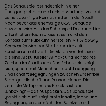
Benutzer*in wiedererkannt werden,
Marketing
Das Schauspiel befindet sich in einer
und es wird Zugang zu
Laufzeit
2 Jahre
Übergangsphase und blickt erwartungsvoll auf
Diese Gruppe beinhaltet alle Scripte, die es uns
geschützten Bereichen gewährt.
ermöglichen die Leistung unserer
seine zukünftige Heimat mitten in der Stadt.
Dieses Cookie wird von Google
Werbekampagnen zu analysieren und
Noch bevor das ehemalige C&A-Gebäude
Conversions zu messen. Außerdem helfen sie
Analytics installiert. Das Cookie
uns dabei Werbeanzeigen und Inhalte besser auf
bezogen wird, will das Schauspiel Dortmund im
wird verwendet, um
die Interessen unserer Nutzer abzustimmen.
öffentlichen Raum präsent sein und den
Name
cookie_optin
Besucher*innen-, Sitzungs- und
Kontakt zum Publikum herstellen. Mit
Cookie-Informationen
Name
Kampagnendaten zu berechnen
_gcl_au
Unboxing
Anbieter
TYPO3
Zweck
und die Nutzung der Website für
Schauspiel
wird der Stadtraum im Juli
Anbieter
Google Ads
den Analysebericht der Website zu
künstlerisch aktiviert. Die Aktion versteht sich
Laufzeit
1 Monat
verfolgen. Die Cookies speichern
als eine Art kultureller Auftakt und sichtbares
Laufzeit
3 Monate
Informationen anonym und weisen
Zeichen im Stadtraum: Das Schauspiel zeigt
Enthält die gewählten Tracking-
eine zufallsgenerierte Nummer zu,
Zweck
sich, spricht mit Menschen, macht neugierig
Optin-Einstellungen.
Wird von Google verwendet, um
um Besuche zu erkennen.
und schafft Begegnungen zwischen Ensemble,
die Effizienz von Werbeanzeigen zu
Stadtgesellschaft und Passant*innen. Die
messen und Conversions zu
zentrale Metapher des Projekts ist das
Zweck
speichern. Dieses Cookie hilft dabei
„Unboxing“ – das Auspacken. Das Schauspiel
nachzuvollziehen, ob Nutzer über
Name
_gid
Google-Anzeigen auf unsere
„packt sich aus“, zeigt erste Inhalte, Ideen und
Website gelangt sind.
Begegnungen der nächsten Spielzeit und
Anbieter
Google Analytics