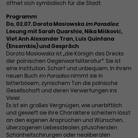
öffnet sich symbolisch für die Stadt.
Laufzeit
1 Tag
Programm
Do, 02.07. Dorota Masłowska
Im Paradies
:
Name
Dieses Cookie wird von Google
_gcl_aw
Analytics installiert. Das Cookie
Lesung mit Sarah Quarshie, Nika Mišković,
Anbieter
Google Ads
wird verwendet, um Informationen
Viet Anh Alexander Tran, Luis Quintana
darüber zu speichern, wie
(Ensemble) und Gespräch
Laufzeit
3 Monate
Besucher*innen eine Website
Dorota Masłowska ist „die Königin des Drecks
nutzen, und hilft bei der Erstellung
der polnischen Gegenwartsliteratur“. Sie ist
Dieses Cookie speichert
Zweck
eines Analyseberichts über die
eine Institution. Scharf und unbequem. In ihrem
Informationen zu Werbeklicks und
Performance der Website. Die
neuen Buch
Im Paradies
nimmt sie in
Zweck
dient der Zuordnung von
erhobenen Daten umfassen in
bitterbösem, zynischem Ton die polnische
Conversions zu Google Ads-
anonymisierter Form die Anzahl
Gesellschaft und deren Verwerfungen ins
Kampagnen.
der Besuche, die Quelle, aus der sie
Visier.
stammen, und die besuchten
Es ist ein großes Vergnügen, wie unerbittlich
Seiten.
und gewieft sie ihre Charaktere scheitern lässt:
an den eigenen Ansprüchen und Wünschen,
Name
_gcl_dc
überzogenen Liebesidealen, pfuschenden
Anbieter
Google / DoubleClick
Schönheitschirurgen oder neoliberalen
Name
_gat_UA-63561367-1