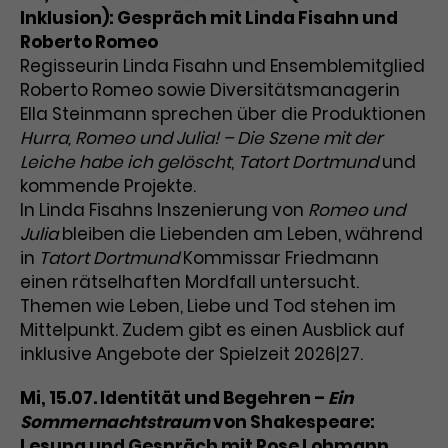
Werbekampagnen über
Inklusion): Gespräch mit Linda Fisahn und
verschiedene Websites hinweg.
Roberto Romeo
Regisseurin Linda Fisahn und Ensemblemitglied
Roberto Romeo sowie Diversitätsmanagerin
Ella Steinmann sprechen über die Produktionen
Hurra, Romeo und Julia! – Die Szene mit der
Leiche habe ich gelöscht
,
Tatort Dortmund
und
kommende Projekte.
In Linda Fisahns Inszenierung von
Romeo und
Julia
bleiben die Liebenden am Leben, während
in
Tatort Dortmund
Kommissar Friedmann
einen rätselhaften Mordfall untersucht.
Themen wie Leben, Liebe und Tod stehen im
Mittelpunkt. Zudem gibt es einen Ausblick auf
inklusive Angebote der Spielzeit 2026|27.
Mi, 15.07. Identität und Begehren –
Ein
Sommernachtstraum
von Shakespeare:
Lesung und Gespräch mit Rose Lohmann,