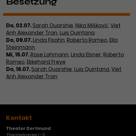
Besetzung
Do, 02.07.
Sarah Quarshie
,
Nika Mišković
,
Viet
Anh Alexander Tran
,
Luis Quintana
Do, 09.07.
Linda Fisahn
,
Roberto Romeo
,
Ella
Steinmann
Mi, 15.07.
Rose Lohmann
,
Linda Elsner
,
Roberto
Romeo
,
Ekkehard Freye
Do, 16.07.
Sarah Quarshie
,
Luis Quintana
,
Viet
Anh Alexander Tran
Kontakt
Theater Dortmund
Theaterkarree 1 -3