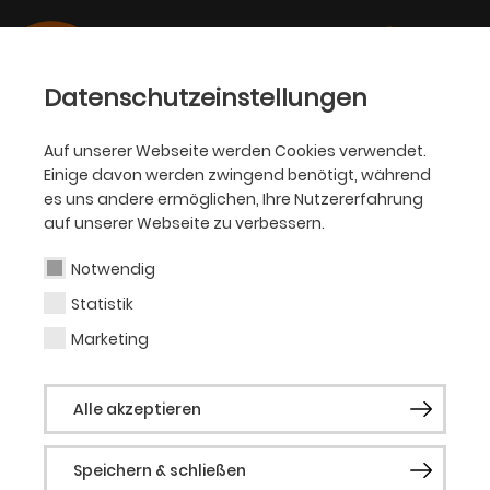
Datenschutzeinstellungen
Auf unserer Webseite werden Cookies verwendet.
Einige davon werden zwingend benötigt, während
Lisa Pauli
es uns andere ermöglichen, Ihre Nutzererfahrung
auf unserer Webseite zu verbessern.
Notwendig
Statistik
Vergangene Produktionen
Marketing
Inside Carmen
Oper erleben: Carrie –
Das Musical
Oper erleben: Die Piraten
Alle akzeptieren
von Pen­zance
Oper erleben: Orpheus
in der Unterwelt
Speichern & schließen