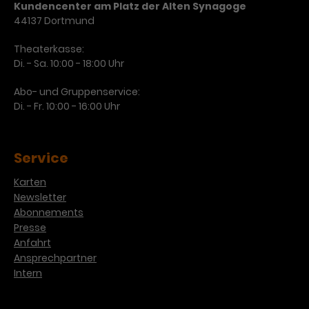
Kundencenter am Platz der Alten Synagoge
Laufzeit
3 Monate
44137 Dortmund
Anbieter
Google Analytics
Theaterkasse:
Dieses Cookie wird verwendet, um
Laufzeit
1 Minute
Di. - Sa. 10:00 - 18:00 Uhr
Nutzerinteraktionen mit
Zweck
Werbeanzeigen zu messen und
Das ist ein von Google Analytics
Abo- und Gruppenservice:
Remarketing-Funktionen
gesetztes Cookie. Bestimmte
Di. - Fr. 10:00 - 16:00 Uhr
bereitzustellen.
Daten werden nur maximal einmal
pro Minute an Google Analytics
Zweck
gesendet. Solange es gesetzt ist,
Service
werden bestimmte
Datenübertragungen
Name
IDE
Karten
unterbunden.
Newsletter
Anbieter
Google / DoubleClick
Abonnements
Presse
Laufzeit
1 Jahr
Anfahrt
Ansprechpartner
Dieses Cookie dient der Anzeige
Intern
personalisierter Werbung und
Zweck
misst die Wirksamkeit von