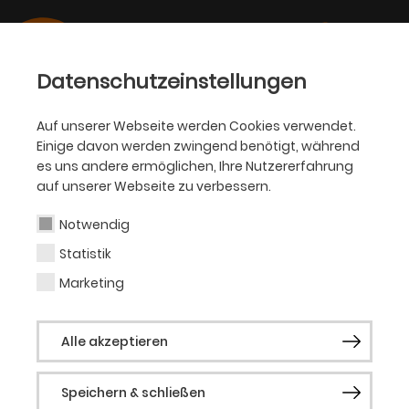
Datenschutzeinstellungen
Auf unserer Webseite werden Cookies verwendet.
Einige davon werden zwingend benötigt, während
KJT
es uns andere ermöglichen, Ihre Nutzererfahrung
auf unserer Webseite zu verbessern.
Manuel Loos
Notwendig
Statistik
Musiker (Gast)
Marketing
Manuel Loos, 1972 in Gelsenkirchen
Alle akzeptieren
geboren und in Bochum lebend, arbeitet u.
a. als Schlagzeuger, mit Vorliebe für
Speichern & schließen
Improvisationen und Klangexperimente.