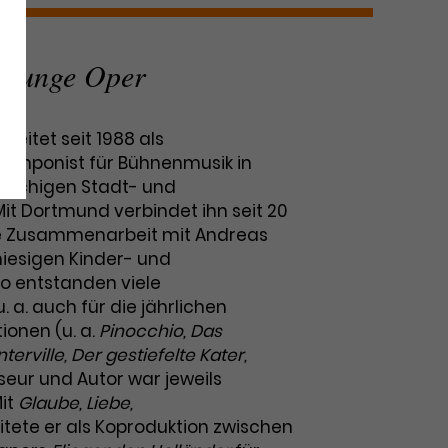
 Junge Oper
beitet seit 1988 als
Komponist für Bühnenmusik in
rachigen Stadt- und
it Dortmund verbindet ihn seit 20
e Zusammenarbeit mit Andreas
iesigen Kinder- und
o entstanden viele
 a. auch für die jährlichen
onen (u. a.
Pinocchio, Das
rville, Der gestiefelte Kater,
sseur und Autor war jeweils
it
Glaube, Liebe,
tete er als Koproduktion zwischen