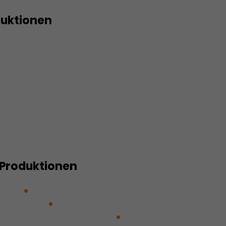
duktionen
n Oz
etektive
etel – Das Märchen
– WAS WAR?
rkt für alle
Produktionen
land
Die Abenteuer von Don
cho Panza
Die Kartoffelsuppe
s, die aus der Reihe tanzt
Die