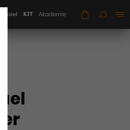
KJT
Akademie
uspiel
ael
ler