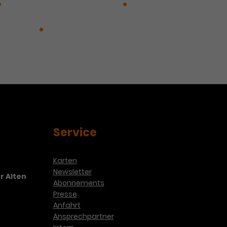
Die Schöne und das Biest
undert Jahre im Land der
rtrumpf
TIME OUT
Service
Karten
Newsletter
r Alten
Abonnements
Presse
Anfahrt
Ansprechpartner