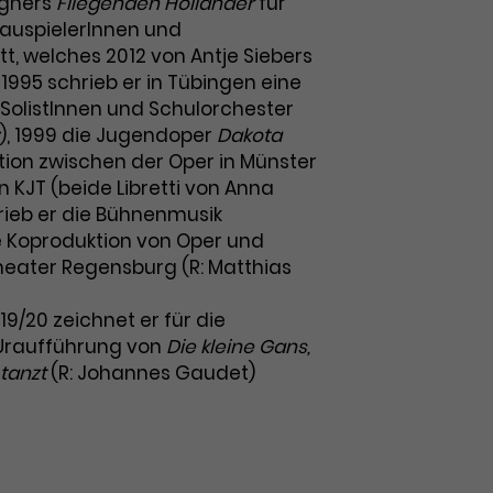
agners
Fliegenden Holländer
für
hauspielerInnen und
t, welches 2012 von Antje Siebers
 1995 schrieb er in Tübingen eine
 SolistInnen und Schulorchester
), 1999 die Jugendoper
Dakota
tion zwischen der Oper in Münster
 KJT (beide Libretti von Anna
hrieb er die Bühnenmusik
ne Koproduktion von Oper und
eater Regensburg (R: Matthias
019/20 zeichnet er für die
 Uraufführung von
Die kleine Gans,
 tanzt
(R: Johannes Gaudet)