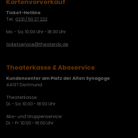
Kartenvorverkauf
Laufzeit
1 Tag
Ticket-Hotline
Tel.:
0231 / 50 27 222
Name
Dieses Cookie wird von Google
_gcl_aw
Analytics installiert. Das Cookie
Mo. - Sa. 10:00 Uhr - 18:30 Uhr
Anbieter
Google Ads
wird verwendet, um Informationen
darüber zu speichern, wie
ticketservice@theaterdo.de
Laufzeit
3 Monate
Besucher*innen eine Website
nutzen, und hilft bei der Erstellung
Dieses Cookie speichert
Zweck
eines Analyseberichts über die
Theaterkasse & Aboservice
Informationen zu Werbeklicks und
Performance der Website. Die
Zweck
dient der Zuordnung von
erhobenen Daten umfassen in
Kundencenter am Platz der Alten Synagoge
Conversions zu Google Ads-
44137 Dortmund
anonymisierter Form die Anzahl
Kampagnen.
der Besuche, die Quelle, aus der sie
Theaterkasse:
stammen, und die besuchten
Di. - Sa. 10:00 - 18:00 Uhr
Seiten.
Abo- und Gruppenservice:
Name
_gcl_dc
Di. - Fr. 10:00 - 16:00 Uhr
Anbieter
Google / DoubleClick
Name
_gat_UA-63561367-1