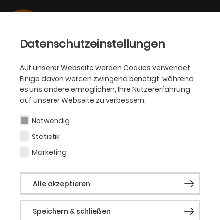
Datenschutzeinstellungen
Auf unserer Webseite werden Cookies verwendet.
Einige davon werden zwingend benötigt, während
BALLETT
es uns andere ermöglichen, Ihre Nutzererfahrung
auf unserer Webseite zu verbessern.
Petra Riesenweber
Notwendig
Statistik
Klavier (Gast)
Marketing
Petra Riesenweber studierte Klavier und
Alle akzeptieren
Querflöte an der Hochschule für Musik
Dortmund. Bereits während ihrer
Speichern & schließen
Studienzeit führten sie Konzertreisen mit