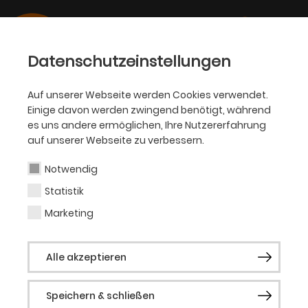
Datenschutzeinstellungen
Auf unserer Webseite werden Cookies verwendet.
Einige davon werden zwingend benötigt, während
OPER
es uns andere ermöglichen, Ihre Nutzererfahrung
auf unserer Webseite zu verbessern.
Sabine Flora
Notwendig
Statistik
Marketing
Vergangene Produktionen
Oper erleben: Carrie – Das Musical
Alle akzeptieren
Oper erleben: Die Piraten von Pen­zance
Speichern & schließen