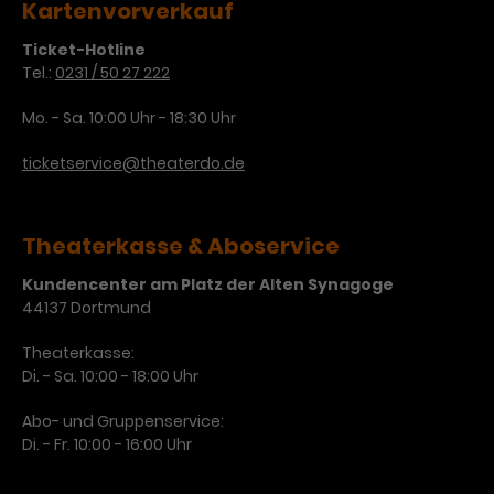
Kartenvorverkauf
Laufzeit
3 Monate
Anbieter
Google Analytics
Ticket-Hotline
Tel.:
0231 / 50 27 222
Dieses Cookie wird verwendet, um
Laufzeit
1 Minute
Nutzerinteraktionen mit
Mo. - Sa. 10:00 Uhr - 18:30 Uhr
Zweck
Werbeanzeigen zu messen und
Das ist ein von Google Analytics
Remarketing-Funktionen
gesetztes Cookie. Bestimmte
ticketservice@theaterdo.de
bereitzustellen.
Daten werden nur maximal einmal
pro Minute an Google Analytics
Zweck
gesendet. Solange es gesetzt ist,
Theaterkasse & Aboservice
werden bestimmte
Datenübertragungen
Name
IDE
Kundencenter am Platz der Alten Synagoge
unterbunden.
44137 Dortmund
Anbieter
Google / DoubleClick
Theaterkasse:
Laufzeit
1 Jahr
Di. - Sa. 10:00 - 18:00 Uhr
Abo- und Gruppenservice:
Dieses Cookie dient der Anzeige
Di. - Fr. 10:00 - 16:00 Uhr
personalisierter Werbung und
Zweck
misst die Wirksamkeit von