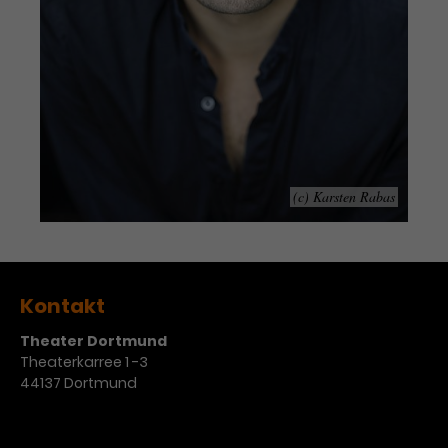
Laufzeit
1 Tag
Name
Dieses Cookie wird von Google
_gcl_aw
Analytics installiert. Das Cookie
Anbieter
Google Ads
wird verwendet, um Informationen
darüber zu speichern, wie
Laufzeit
3 Monate
Besucher*innen eine Website
nutzen, und hilft bei der Erstellung
(c) Karsten Rabas
Dieses Cookie speichert
Zweck
eines Analyseberichts über die
Informationen zu Werbeklicks und
Performance der Website. Die
Zweck
dient der Zuordnung von
erhobenen Daten umfassen in
Conversions zu Google Ads-
anonymisierter Form die Anzahl
Kampagnen.
der Besuche, die Quelle, aus der sie
Kontakt
stammen, und die besuchten
Seiten.
Theater Dortmund
Theaterkarree 1 -3
44137 Dortmund
Name
_gcl_dc
Anbieter
Google / DoubleClick
Name
_gat_UA-63561367-1