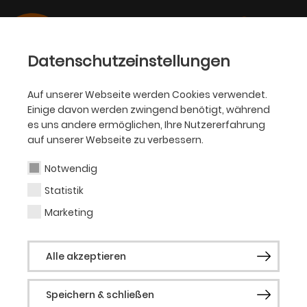
Datenschutzeinstellungen
Auf unserer Webseite werden Cookies verwendet.
Einige davon werden zwingend benötigt, während
OPER
es uns andere ermöglichen, Ihre Nutzererfahrung
auf unserer Webseite zu verbessern.
Samuel Türksoy
Notwendig
Statistik
Gast (Musical)
Marketing
Samuel Türksoy kommt gebürtig aus
Alle akzeptieren
Aalen und stand schon als Kind auf
verschiedenen Bühnen. Mit fünf Jahren
Speichern & schließen
fing er an Ballett zu tanzen, mit 19 Jahren