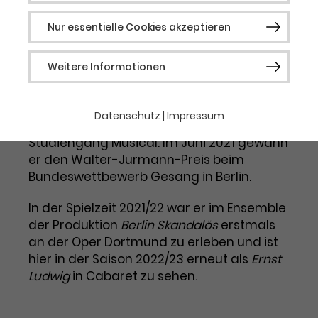
studierte er klassisches Ballett in
Mannheim an der Akademie des Tanzes.
Nur essentielle Cookies akzeptieren
Nach der Teilnahme bei
The Voice of
Germany
bewarb er sich bei der
Notwendig
Weitere Informationen
Studienvorbereitung (SVA) in Berlin-
Neukölln im Bereich Musical. 2018 erhielt er
Notwendige Cookies werden für grundlegende
Funktionen der Webseite benötigt. Dadurch ist
einen der sechs Plätze an der Folkwang
gewährleistet, dass die Webseite einwandfrei
Datenschutz
|
Impressum
Universität der Künste in Essen im
funktioniert.
Studiengang Musical. Im Juni 2021 gewann
Cookie-Informationen
Name
fe_typo_user / PHPSESSID
er den Walter-Jurmann-Preis beim
Bundeswettbewerb Gesang in Berlin.
Anbieter
TYPO3
Statistik
In der Spielzeit 2021/22 war er im Ensemble
Laufzeit
1 Woche
Diese Gruppe beinhaltet alle Skripte für
der Produktion
Berlin Skandalös
erstmals
analytisches Tracking und zugehörige Cookies.
an der Oper Dortmund zu erleben und ist
Dieses Cookie ist ein Standard-
Es hilft uns die Nutzererfahrung der Website zu
verbessern.
hier in der Saison 2022/23 erneut als
Ernst
Session-Cookie von TYPO3. Es
Ludwig
in Cabaret zu sehen.
speichert im Falle eines
Cookie-Informationen
Name
_ga
Benutzer*in-Logins die Session-ID.
Zweck
So kann der eingeloggte
Anbieter
Google Analytics