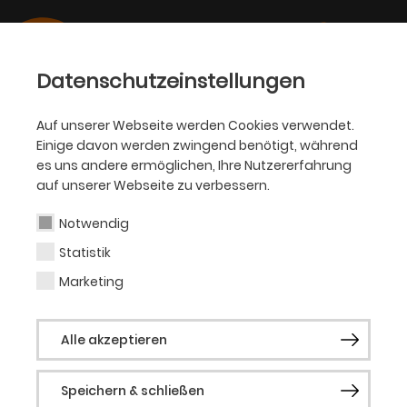
Datenschutzeinstellungen
Auf unserer Webseite werden Cookies verwendet.
Einige davon werden zwingend benötigt, während
OPER
es uns andere ermöglichen, Ihre Nutzererfahrung
auf unserer Webseite zu verbessern.
Tabitha Affeldt
Notwendig
Statistik
Marketing
Vergangene Produktionen
Alle reden nur noch von Jamie
Alle akzeptieren
(Everybody’s Talking About Jamie)
Oper erleben: Carrie – Das Musical
Speichern & schließen