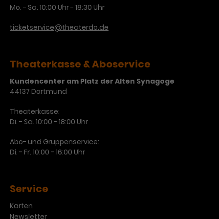
Mo. - Sa. 10:00 Uhr - 18:30 Uhr
Laufzeit
3 Monate
Anbieter
Google Analytics
ticketservice@theaterdo.de
Dieses Cookie wird verwendet, um
Laufzeit
1 Minute
Nutzerinteraktionen mit
Zweck
Werbeanzeigen zu messen und
Das ist ein von Google Analytics
Theaterkasse & Aboservice
Remarketing-Funktionen
gesetztes Cookie. Bestimmte
bereitzustellen.
Daten werden nur maximal einmal
Kundencenter am Platz der Alten Synagoge
pro Minute an Google Analytics
44137 Dortmund
Zweck
gesendet. Solange es gesetzt ist,
werden bestimmte
Theaterkasse:
Di. - Sa. 10:00 - 18:00 Uhr
Datenübertragungen
Name
IDE
unterbunden.
Abo- und Gruppenservice:
Anbieter
Google / DoubleClick
Di. - Fr. 10:00 - 16:00 Uhr
Laufzeit
1 Jahr
Service
Dieses Cookie dient der Anzeige
personalisierter Werbung und
Karten
Zweck
misst die Wirksamkeit von
Newsletter