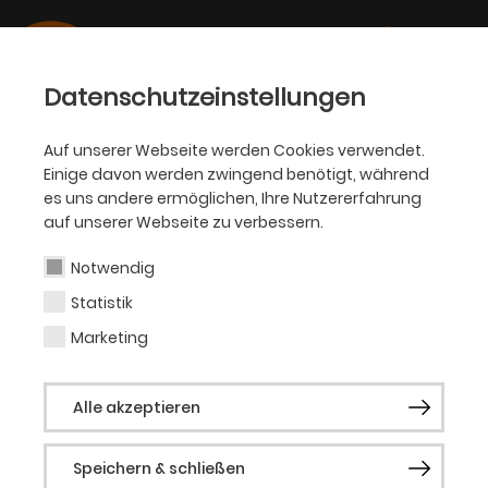
Datenschutzeinstellungen
Auf unserer Webseite werden Cookies verwendet.
Einige davon werden zwingend benötigt, während
OPER
es uns andere ermöglichen, Ihre Nutzererfahrung
auf unserer Webseite zu verbessern.
Tamara Köhn
Notwendig
Statistik
Gast (Musical)
Marketing
Die gebürtige Schweizerin Tamara Köhn
Alle akzeptieren
wurde 1995 in Heiden geboren. Bevor sie
2020 an die Folkwang Universität der
Speichern & schließen
Künste wechselte, studierte sie bereits