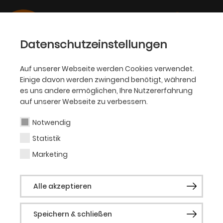
Datenschutzeinstellungen
Auf unserer Webseite werden Cookies verwendet.
Einige davon werden zwingend benötigt, während
PHILHARMONIKER
es uns andere ermöglichen, Ihre Nutzererfahrung
auf unserer Webseite zu verbessern.
Tschechischer
Philharmonischer Chor
Notwendig
Statistik
Brno
Marketing
Der Tschechische Philharmonische Chor
Alle akzeptieren
Brno wurde 1990 gegründet – und
begeistert seitdem Dirigenten, Orchester
Speichern & schließen
und Solisten gleichermaßen. Der Chor tritt