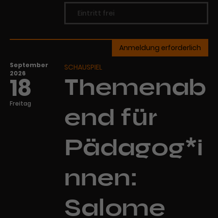
Eintritt frei
Anmeldung erforderlich
September
SCHAUSPIEL
2026
18
Themenab
Freitag
end für
Pädagog*i
nnen:
Salome