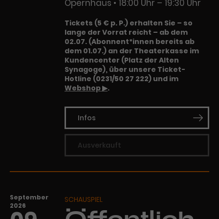
Werbekampagnen über
Opernhaus
18:00 Uhr – 19:30 Uhr
verschiedene Websites hinweg.
Tickets (5 € p. P.) erhalten Sie – so
lange der Vorrat reicht – ab dem
02.07. (Abonnent*innen bereits ab
dem 01.07.) an der Theaterkasse im
Kundencenter (Platz der Alten
Synagoge), über unsere Ticket-
Hotline (0231/50 27 222) und im
Webshop ▶
.
Infos
Ausverkauft
September
SCHAUSPIEL
2026