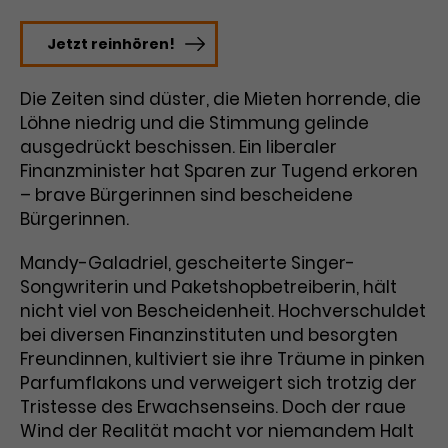
Laufzeit
3 Monate
Anbieter
Google Analytics
Jetzt reinhören!
Dieses Cookie wird verwendet, um
Laufzeit
1 Minute
Nutzerinteraktionen mit
Die Zeiten sind düster, die Mieten horrende, die
Zweck
Werbeanzeigen zu messen und
Das ist ein von Google Analytics
Löhne niedrig und die Stimmung gelinde
Remarketing-Funktionen
gesetztes Cookie. Bestimmte
ausgedrückt beschissen. Ein liberaler
bereitzustellen.
Daten werden nur maximal einmal
Finanzminister hat Sparen zur Tugend erkoren
pro Minute an Google Analytics
– brave Bürgerinnen sind bescheidene
Zweck
gesendet. Solange es gesetzt ist,
Bürgerinnen.
werden bestimmte
Datenübertragungen
Name
IDE
Mandy-Galadriel, gescheiterte Singer-
unterbunden.
Songwriterin und Paketshopbetreiberin, hält
Anbieter
Google / DoubleClick
nicht viel von Bescheidenheit. Hochverschuldet
bei diversen Finanzinstituten und besorgten
Laufzeit
1 Jahr
Freundinnen, kultiviert sie ihre Träume in pinken
Parfumflakons und verweigert sich trotzig der
Dieses Cookie dient der Anzeige
Tristesse des Erwachsenseins. Doch der raue
personalisierter Werbung und
Zweck
misst die Wirksamkeit von
Wind der Realität macht vor niemandem Halt