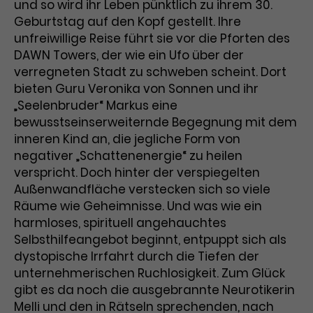
Werbekampagnen über
und so wird ihr Leben pünktlich zu ihrem 30.
verschiedene Websites hinweg.
Geburtstag auf den Kopf gestellt. Ihre
unfreiwillige Reise führt sie vor die Pforten des
DAWN Towers, der wie ein Ufo über der
verregneten Stadt zu schweben scheint. Dort
bieten Guru Veronika von Sonnen und ihr
„Seelenbruder“ Markus eine
bewusstseinserweiternde Begegnung mit dem
inneren Kind an, die jegliche Form von
negativer „Schattenenergie“ zu heilen
verspricht. Doch hinter der verspiegelten
Außenwandfläche verstecken sich so viele
Räume wie Geheimnisse. Und was wie ein
harmloses, spirituell angehauchtes
Selbsthilfeangebot beginnt, entpuppt sich als
dystopische Irrfahrt durch die Tiefen der
unternehmerischen Ruchlosigkeit. Zum Glück
gibt es da noch die ausgebrannte Neurotikerin
Melli und den in Rätseln sprechenden, nach