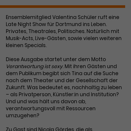
Benutzer*in wiedererkannt werden,
Marketing
und es wird Zugang zu
Laufzeit
2 Jahre
Diese Gruppe beinhaltet alle Scripte, die es uns
geschützten Bereichen gewährt.
Ensemblemitglied Valentina Schüler ruft eine
ermöglichen die Leistung unserer
Dieses Cookie wird von Google
Late Night Show für Dortmund ins Leben.
Werbekampagnen zu analysieren und
Conversions zu messen. Außerdem helfen sie
Analytics installiert. Das Cookie
Privates, Theatrales, Politisches. Natürlich mit
uns dabei Werbeanzeigen und Inhalte besser auf
wird verwendet, um
Musik-Acts, Live-Gästen, sowie vielen weiteren
die Interessen unserer Nutzer abzustimmen.
Name
cookie_optin
Besucher*innen-, Sitzungs- und
kleinen Specials.
Cookie-Informationen
Name
Kampagnendaten zu berechnen
_gcl_au
Anbieter
TYPO3
Zweck
und die Nutzung der Website für
Diese Ausgabe startet unter dem Motto
Anbieter
Google Ads
den Analysebericht der Website zu
Verantwortung ist sexy
. Mit ihren Gästen und
Laufzeit
1 Monat
verfolgen. Die Cookies speichern
dem Publikum begibt sich Tina auf die Suche
Laufzeit
3 Monate
Informationen anonym und weisen
nach dem Theater und der Gesellschaft der
Enthält die gewählten Tracking-
eine zufallsgenerierte Nummer zu,
Zweck
Optin-Einstellungen.
Zukunft. Was bedeutet es, nachhaltig zu leben
Wird von Google verwendet, um
um Besuche zu erkennen.
die Effizienz von Werbeanzeigen zu
– als Privatperson, Künstler:in und Institution?
messen und Conversions zu
Und und was hält uns davon ab,
Zweck
speichern. Dieses Cookie hilft dabei
verantwortungsvoll mit Ressourcen
nachzuvollziehen, ob Nutzer über
umzugehen?
Name
_gid
Google-Anzeigen auf unsere
Website gelangt sind.
Anbieter
Google Analytics
Zu Gast sind Nicola Gördes, die als