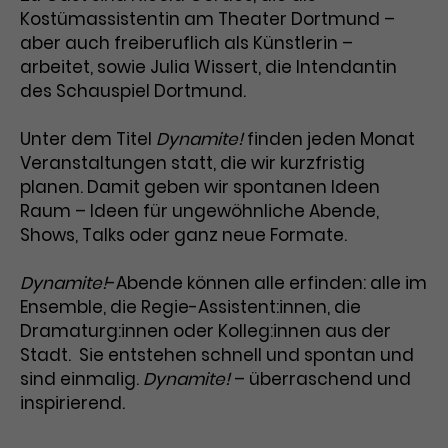
Kostümassistentin am Theater Dortmund –
Laufzeit
1 Tag
aber auch freiberuflich als Künstlerin –
arbeitet, sowie Julia Wissert, die Intendantin
Name
Dieses Cookie wird von Google
_gcl_aw
des Schauspiel Dortmund.
Analytics installiert. Das Cookie
Anbieter
Google Ads
wird verwendet, um Informationen
Unter dem Titel
Dynamite!
finden jeden Monat
darüber zu speichern, wie
Veranstaltungen statt, die wir kurzfristig
Laufzeit
3 Monate
Besucher*innen eine Website
planen. Damit geben wir spontanen Ideen
nutzen, und hilft bei der Erstellung
Dieses Cookie speichert
Raum – Ideen für ungewöhnliche Abende,
Zweck
eines Analyseberichts über die
Informationen zu Werbeklicks und
Performance der Website. Die
Shows, Talks oder ganz neue Formate.
Zweck
dient der Zuordnung von
erhobenen Daten umfassen in
Conversions zu Google Ads-
anonymisierter Form die Anzahl
Dynamite!
-Abende können alle erfinden: alle im
Kampagnen.
der Besuche, die Quelle, aus der sie
Ensemble, die Regie-Assistent:innen, die
stammen, und die besuchten
Dramaturg:innen oder Kolleg:innen aus der
Seiten.
Stadt. Sie entstehen schnell und spontan und
sind einmalig.
Dynamite!
– überraschend und
Name
_gcl_dc
inspirierend.
Anbieter
Google / DoubleClick
Name
_gat_UA-63561367-1