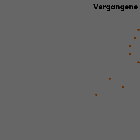
Vergangene 
2170 – Was wird 
leben werden?
Stückemarkt
Generation
De
Nibelungen
Do
Black Universe
yourself, are th
Tina
Ein Abriss
Goodbye
Jin, 
mama liebt di
Muslimischen Lei
Gegenwartsbew