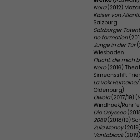
Werke
(Auswahl)
Nora
(2012) Moza
Kaiser von Atlan
Salzburg
Salzburger Toten
no formation
(201
Junge in der Tür
(
Wiesbaden
Flucht, die mich 
Nero
(2016) Thea
Simeonsstift Trie
La Voix Humaine/T
Oldenburg)
Owela
(2017/19) 
Windhoek/Ruhrfe
Die Odyssee
(201
2069
(2018/19) S
Zula Money
(2019
Vantablack
(2019