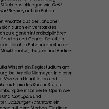
e Stückentwicklungen wie
Café
dad Burning
auf die Bühne.
en Ansätze aus der Londoner
sich durch ein verstärktes
en zu eigenen interdisziplinären
Sparten und Genres. Bereits in
ten sich ihre Bühnenarbeiten an
Musiktheater, Theater und Audio -
Julia Wissert ein Regiestudium am
rg, bei Amelie Niemeyer. In dieser
ie
Nora
von Henrik Ibsen und
kums Preis des Körber Studio
amburg. Sie inszenierte Opern wie
s
und
Mahagoni
und
ter,
Salzburger Totentanz
, ein
eben mit dem Sterben. Für diese