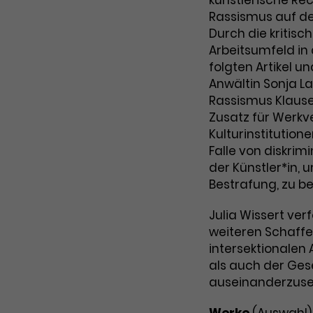
künstlerische Re
Zweck
Cookie. Bestimmte Daten werden nur
zu messen und Remarketing-Funktionen
Rassismus auf de
maximal einmal pro Minute an Google
bereitzustellen.
Durch die kritis
Zweck
Analytics gesendet. Solange es gesetzt
Arbeitsumfeld in 
ist, werden bestimmte
folgten Artikel u
Datenübertragungen unterbunden.
Anwältin Sonja La
Name
IDE
Rassismus Klausel“
Zusatz für Werkv
Anbieter
Google / DoubleClick
Kulturinstitution
Falle von diskri
Laufzeit
1 Jahr
der Künstler*in, 
Bestrafung, zu 
Dieses Cookie dient der Anzeige
personalisierter Werbung und misst die
Zweck
Julia Wissert verf
Wirksamkeit von Werbekampagnen über
verschiedene Websites hinweg.
weiteren Schaffe
intersektionalen
als auch der Gesel
auseinanderzuse