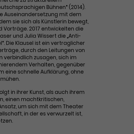
cherche zu strukturellem
utschsprachigen Bühnen“ (2014).
che Auseinandersetzung mit dem
dem sie sich als Künstlerin bewegt,
nd Vorträge. 2017 entwickelten die
aser und Julia Wissert die „Anti-
. Die Klausel ist ein vertraglicher
erträge, durch den Leitungen von
en verbindlich zusagen, sich im
minierendem Verhalten, gegenüber
um eine schnelle Aufklärung, ohne
bemühen.
olgt in ihrer Kunst, als auch ihrem
n, einen machtkritischen,
 Ansatz, um sich mit dem Theater
lschaft, in der es verwurzelt ist,
tzen.