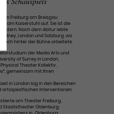
des Schauspiels
de in Freiburg am Breisgau
 am Kaiserstuhl auf. Sie ist die
Töchtern. Nach dem Abitur lebte
n Sydney, London und Salzburg, wo
s auch hinter der Bühne arbeitete.
elorstudium der Media Arts und
ersity of Surrey in London,
Physical Theater Kollektiv,
os“, gemeinsam mit ihren
rbeit in London lag in den Bereichen
ortsspezifischen Interventionen.
istierte am Theater Freiburg,
d Staatstheater Oldenburg.
gieassistenz in Oldenburg