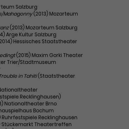
rteum Salzburg
tis/Mahagonny
(2013) Mozarteum
tanz
(2013) Mozarteum Salzburg
4) Arge Kultur Salzburg
2014) Hessisches Staatstheater
bedingt
(2015) Maxim Gorki Theater
ter Trier/Stadtmuseum
r
rouble in Tahiti
(Staatstheater
(Nationaltheater
stspiele Recklinghausen)
8) Nationaltheater Brno
chauspielhaus Bochum
) Ruhrfestspiele Recklinghausen
) Stückemarkt Theatertreffen