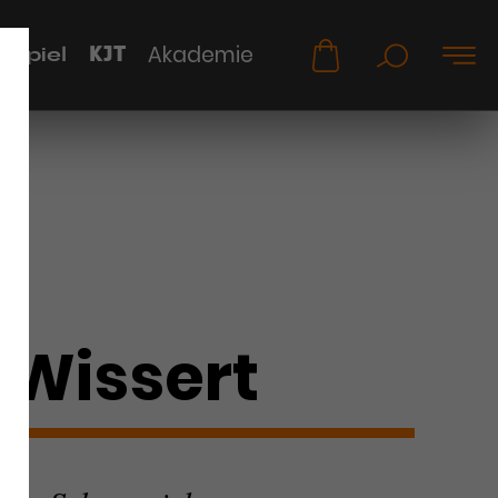
KJT
Akademie
uspiel
 Wissert