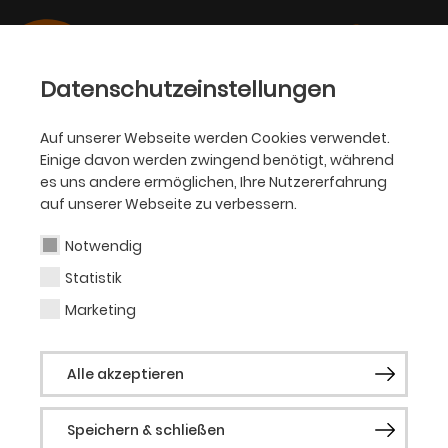
Datenschutzeinstellungen
Auf unserer Webseite werden Cookies verwendet.
Einige davon werden zwingend benötigt, während
SCHAUSPIEL
es uns andere ermöglichen, Ihre Nutzererfahrung
auf unserer Webseite zu verbessern.
Valentina Schüler
Notwendig
Statistik
Schauspielerin
Marketing
Valentina Schüler studierte Schauspiel am
Alle akzeptieren
Thomas-Bernhard-Institut/Mozarteum
Salzburg. 2012 wirkte sie an
Tutuguri
(Regie:
Speichern & schließen
David Schnägelberger) im ZKM Karlsruhe