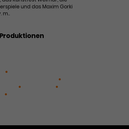
spiele und das Maxim Gorki
. m..
Produktionen
die Stadt gewesen sein, in der wir
Das Mrs. Dalloway Prinzip / 4.48
TONIGHT, LIVE FOREVER oder Das
tu
DYNAMITE digital -
uropa verschwindet …
aganza
Lust for Life
ÜBER
k
Zwischen zwei Stürmen