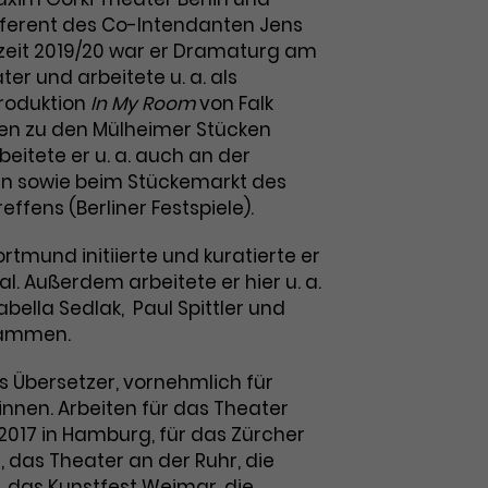
eferent des Co-Intendanten Jens
ielzeit 2019/20 war er Dramaturg am
er und arbeitete u. a. als
roduktion
In My Room
von Falk
den zu den Mülheimer Stücken
beitete er u. a. auch an der
in sowie beim Stückemarkt des
effens (Berliner Festspiele).
tmund initiierte und kuratierte er
l. Außerdem arbeitete er hier u. a.
abella Sedlak, Paul Spittler und
sammen.
ls Übersetzer, vornehmlich für
innen. Arbeiten für das Theater
 2017 in Hamburg, für das Zürcher
 das Theater an der Ruhr, die
, das Kunstfest Weimar, die