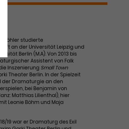
s Köhler studierte
aft an der Universität Leipzig und
ersität Berlin (M.A). Von 2013 bis
aturgischer Assistent von Falk
r die Inszenierung
Small Town
i Theater Berlin. In der Spielzeit
il der Dramaturgie an den
spielen, bei Benjamin von
nz: Matthias Lilienthal), hier
. mit Leonie Böhm und Maja
2018/19 war er Dramaturg des Exil
im Gorki Theater Berlin und