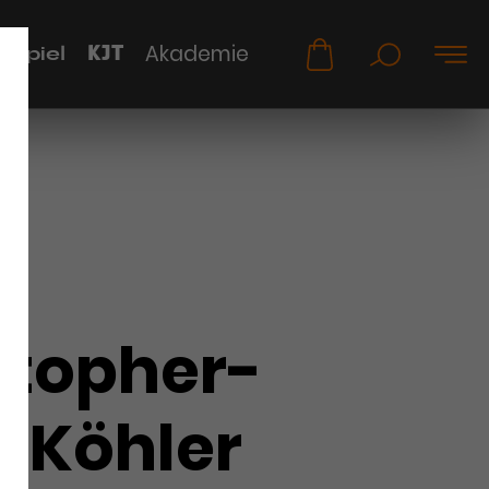
KJT
Akademie
uspiel
stopher-
s Köhler