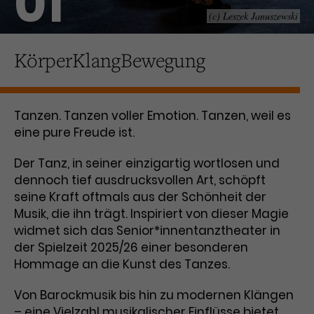
01
(c) Leszek Januszewski
Laufzeit
1 Tag
KörperKlangBewegung
Name
Dieses Cookie wird von Google
_gcl_aw
Analytics installiert. Das Cookie
Anbieter
Google Ads
wird verwendet, um Informationen
darüber zu speichern, wie
Tanzen. Tanzen voller Emotion. Tanzen, weil es
Laufzeit
3 Monate
Besucher*innen eine Website
eine pure Freude ist.
nutzen, und hilft bei der Erstellung
Dieses Cookie speichert
Zweck
eines Analyseberichts über die
Informationen zu Werbeklicks und
Der Tanz, in seiner einzigartig wortlosen und
Performance der Website. Die
Zweck
dient der Zuordnung von
erhobenen Daten umfassen in
dennoch tief ausdrucksvollen Art, schöpft
Conversions zu Google Ads-
anonymisierter Form die Anzahl
seine Kraft oftmals aus der Schönheit der
Kampagnen.
der Besuche, die Quelle, aus der sie
Musik, die ihn trägt. Inspiriert von dieser Magie
stammen, und die besuchten
widmet sich das Senior*innentanztheater in
Seiten.
der Spielzeit 2025/26 einer besonderen
Hommage an die Kunst des Tanzes.
Name
_gcl_dc
Von Barockmusik bis hin zu modernen Klängen
Anbieter
Google / DoubleClick
Name
_gat_UA-63561367-1
– eine Vielzahl musikalischer Einflüsse bietet