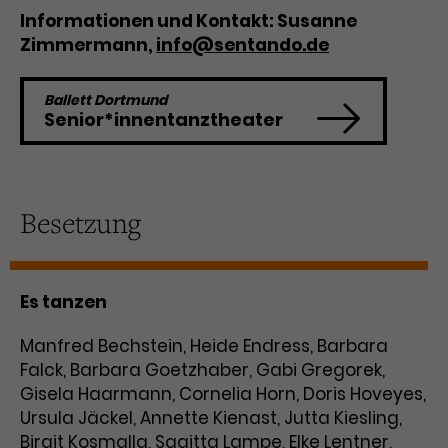
Werbekampagnen über
Informationen und Kontakt: Susanne
verschiedene Websites hinweg.
Zimmermann,
info@sentando.de
Ballett Dortmund
Senior*innentanztheater
Besetzung
Es tanzen
Manfred Bechstein, Heide Endress, Barbara
Falck, Barbara Goetzhaber, Gabi Gregorek,
Gisela Haarmann, Cornelia Horn, Doris Hoveyes,
Ursula Jäckel, Annette Kienast, Jutta Kiesling,
Birgit Kosmalla, Sagitta Lampe, Elke Lentner,