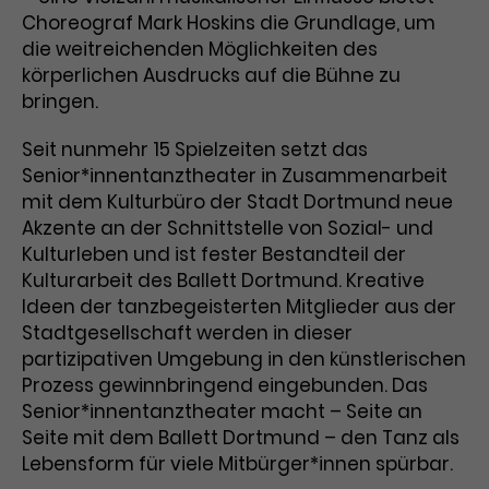
Choreograf Mark Hoskins die Grundlage, um
Laufzeit
3 Monate
Anbieter
Google Analytics
die weitreichenden Möglichkeiten des
körperlichen Ausdrucks auf die Bühne zu
Dieses Cookie wird verwendet, um
Laufzeit
1 Minute
bringen.
Nutzerinteraktionen mit
Zweck
Werbeanzeigen zu messen und
Das ist ein von Google Analytics
Seit nunmehr 15 Spielzeiten setzt das
Remarketing-Funktionen
gesetztes Cookie. Bestimmte
Senior*innentanztheater in Zusammenarbeit
bereitzustellen.
Daten werden nur maximal einmal
mit dem Kulturbüro der Stadt Dortmund neue
pro Minute an Google Analytics
Zweck
gesendet. Solange es gesetzt ist,
Akzente an der Schnittstelle von Sozial- und
werden bestimmte
Kulturleben und ist fester Bestandteil der
Datenübertragungen
Kulturarbeit des Ballett Dortmund. Kreative
Name
IDE
unterbunden.
Ideen der tanzbegeisterten Mitglieder aus der
Anbieter
Google / DoubleClick
Stadtgesellschaft werden in dieser
partizipativen Umgebung in den künstlerischen
Laufzeit
1 Jahr
Prozess gewinnbringend eingebunden. Das
Senior*innentanztheater macht – Seite an
Dieses Cookie dient der Anzeige
Seite mit dem Ballett Dortmund – den Tanz als
personalisierter Werbung und
Lebensform für viele Mitbürger*innen spürbar.
Zweck
misst die Wirksamkeit von