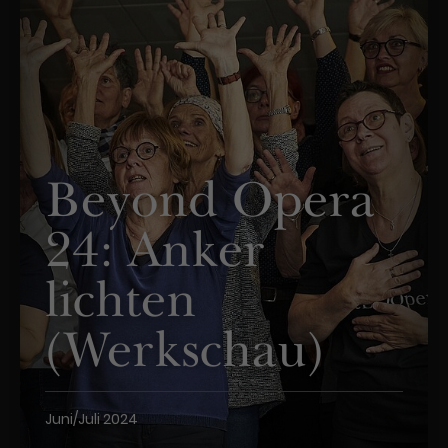
Werbekampagnen über
verschiedene Websites hinweg.
Beyond Opera
24: Anker
lichten
(Werkschau)
Juni/Juli 2024