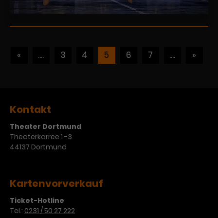
«
....
3
4
5
6
7
....
»
Kontakt
Theater Dortmund
Theaterkarree 1 -3
44137 Dortmund
Kartenvorverkauf
Ticket-Hotline
Tel.:
0231 / 50 27 222