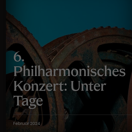
Werbekampagnen über
verschiedene Websites hinweg.
6.
Philharmonisches
Konzert: Unter
Tage
Februar 2024