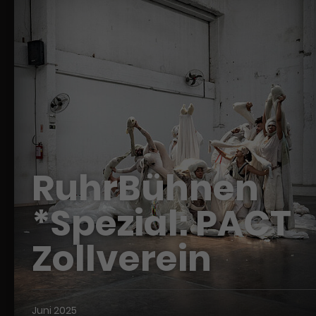
RuhrBühnen
*Spezial: PACT
Zollverein
Juni 2025