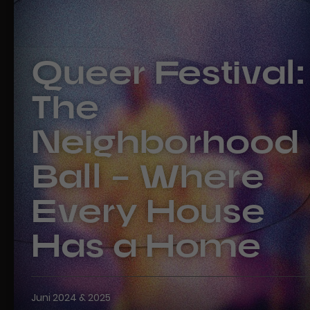
Queer Festival:
The
Neighborhood
Ball – Where
Every House
Has a Home
Juni 2024 & 2025