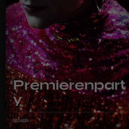
Werbekampagnen über
verschiedene Websites hinweg.
Premierenpart
y
2024|25