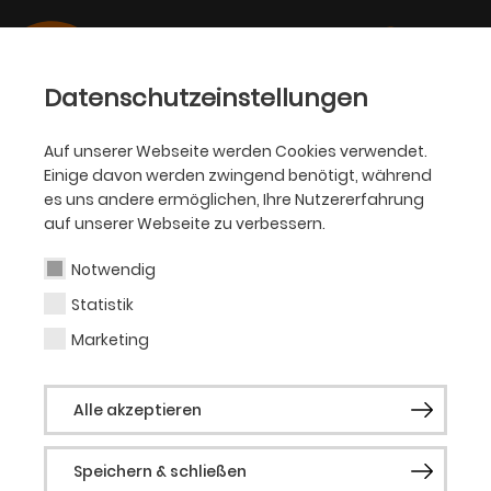
Datenschutzeinstellungen
Auf unserer Webseite werden Cookies verwendet.
Einige davon werden zwingend benötigt, während
OPER
es uns andere ermöglichen, Ihre Nutzererfahrung
auf unserer Webseite zu verbessern.
Christian Meusel
Notwendig
Statistik
Tänzer (Gast)
Marketing
Der in Gütersloh geborene Tänzer
Alle akzeptieren
Christian Meusel schloss sein klassisches
und zeitgenössisches Tanzstudium (B.A.)
Speichern & schließen
an der Hochschule für Musik und