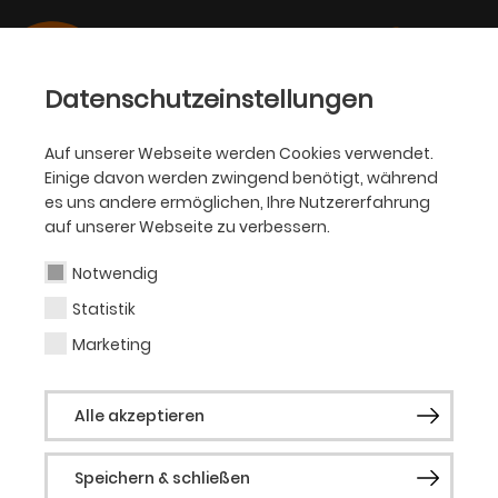
Datenschutzeinstellungen
Auf unserer Webseite werden Cookies verwendet.
Einige davon werden zwingend benötigt, während
David Martinek
es uns andere ermöglichen, Ihre Nutzererfahrung
auf unserer Webseite zu verbessern.
Notwendig
Statistik
Vergangene Produktionen
Marketing
Die Entführung aus dem Serail (2020)
Mein Liebeslied muss ein Walzer sein
Alle akzeptieren
Neverland
Speichern & schließen