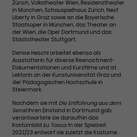
Benutzer*in wiedererkannt werden,
Zürich, Volkstheater Wien, Residenztheater
Marketing
und es wird Zugang zu
in München, Schauspielhaus Zürich, Next
Laufzeit
2 Jahre
Diese Gruppe beinhaltet alle Scripte, die es uns
geschützten Bereichen gewährt.
Liberty in Graz sowie an die Bayerische
ermöglichen die Leistung unserer
Staatsoper in München, das Theater an
Dieses Cookie wird von Google
Werbekampagnen zu analysieren und
Conversions zu messen. Außerdem helfen sie
Analytics installiert. Das Cookie
der Wien, die Oper Dortmund und das
uns dabei Werbeanzeigen und Inhalte besser auf
wird verwendet, um
Staatstheater Stuttgart.
die Interessen unserer Nutzer abzustimmen.
Name
cookie_optin
Besucher*innen-, Sitzungs- und
Cookie-Informationen
Name
Kampagnendaten zu berechnen
_gcl_au
Denise Heschl arbeitet ebenso als
Anbieter
TYPO3
Zweck
und die Nutzung der Website für
Ausstatterin für diverse Reenactment-
Anbieter
Google Ads
den Analysebericht der Website zu
Dokumentationen und Kurzfilme und ist
Laufzeit
1 Monat
verfolgen. Die Cookies speichern
Lektorin an der Kunstuniversität Graz und
Laufzeit
3 Monate
Informationen anonym und weisen
der Pädagogischen Hochschule in
Enthält die gewählten Tracking-
eine zufallsgenerierte Nummer zu,
Zweck
Steiermark.
Optin-Einstellungen.
Wird von Google verwendet, um
um Besuche zu erkennen.
die Effizienz von Werbeanzeigen zu
Nachdem sie mit
Die Entführung aus dem
messen und Conversions zu
Serail
ihren Einstand in Dortmund gab,
Zweck
speichern. Dieses Cookie hilft dabei
verantwortete sie daraufhin das
nachzuvollziehen, ob Nutzer über
Name
_gid
Kostümbild zu
Google-Anzeigen auf unsere
Tosca
. In der Spielzeit
Website gelangt sind.
2022/23 entwarf sie zuletzt die Kostüme
Anbieter
Google Analytics