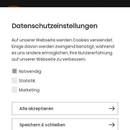
Datenschutzeinstellungen
Auf unserer Webseite werden Cookies verwendet.
Einige davon werden zwingend benötigt, während
OPER
es uns andere ermöglichen, Ihre Nutzererfahrung
auf unserer Webseite zu verbessern.
Denise Heschl
Notwendig
Statistik
Ausstattung (Kostüm)
Marketing
Denise Heschl studierte an der Universität
Alle akzeptieren
für Musik und darstellende Kunst in Graz
Bühnen- und Kostümgestaltung bei Hans
Speichern & schließen
Schavernoch. Nach diversen Assistenzen