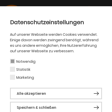
Datenschutzeinstellungen
Auf unserer Webseite werden Cookies verwendet.
Einige davon werden zwingend benötigt, während
BALLETT
es uns andere ermöglichen, Ihre Nutzererfahrung
auf unserer Webseite zu verbessern.
Florencia Paez
Notwendig
Statistik
Tänzerin
Marketing
Florencia Paez wurde in Monterrey
Alle akzeptieren
(Mexiko) geboren und studierte an der
Escuela Superior de Musica y Danza in
Speichern & schließen
ihrer Heimatstadt sowie an der John