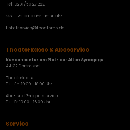
Tel.:
0231 / 50 27 222
Laufzeit
3 Monate
Anbieter
Google Analytics
Mo. - Sa. 10:00 Uhr - 18:30 Uhr
Dieses Cookie wird verwendet, um
Laufzeit
1 Minute
Nutzerinteraktionen mit
ticketservice@theaterdo.de
Zweck
Werbeanzeigen zu messen und
Das ist ein von Google Analytics
Remarketing-Funktionen
gesetztes Cookie. Bestimmte
bereitzustellen.
Daten werden nur maximal einmal
Theaterkasse & Aboservice
pro Minute an Google Analytics
Zweck
Kundencenter am Platz der Alten Synagoge
gesendet. Solange es gesetzt ist,
44137 Dortmund
werden bestimmte
Datenübertragungen
Name
IDE
Theaterkasse:
unterbunden.
Di. - Sa. 10:00 - 18:00 Uhr
Anbieter
Google / DoubleClick
Abo- und Gruppenservice:
Laufzeit
1 Jahr
Di. - Fr. 10:00 - 16:00 Uhr
Dieses Cookie dient der Anzeige
personalisierter Werbung und
Service
Zweck
misst die Wirksamkeit von