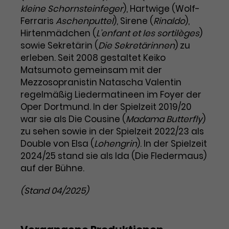
Benutzer*in wiedererkannt werden,
Marketing
kleine Schornsteinfeger
), Hartwige (Wolf-
und es wird Zugang zu
Laufzeit
2 Jahre
Ferraris
Aschenputtel
), Sirene (
Rinaldo
),
Diese Gruppe beinhaltet alle Scripte, die es uns
geschützten Bereichen gewährt.
Hirtenmädchen (
Lʼenfant et les sortilèges
)
ermöglichen die Leistung unserer
Dieses Cookie wird von Google
Werbekampagnen zu analysieren und
sowie Sekretärin (
Die Sekretärinnen
) zu
Conversions zu messen. Außerdem helfen sie
Analytics installiert. Das Cookie
erleben. Seit 2008 gestaltet Keiko
uns dabei Werbeanzeigen und Inhalte besser auf
wird verwendet, um
die Interessen unserer Nutzer abzustimmen.
Matsumoto gemeinsam mit der
Name
cookie_optin
Besucher*innen-, Sitzungs- und
Mezzosopranistin Natascha Valentin
Cookie-Informationen
Name
Kampagnendaten zu berechnen
_gcl_au
regelmäßig Liedermatineen im Foyer der
Anbieter
TYPO3
Zweck
und die Nutzung der Website für
Oper Dortmund. In der Spielzeit 2019/20
Anbieter
Google Ads
den Analysebericht der Website zu
war sie als Die Cousine (
Laufzeit
1 Monat
Madama Butterfly
)
verfolgen. Die Cookies speichern
Laufzeit
3 Monate
zu sehen sowie in der Spielzeit 2022/23 als
Informationen anonym und weisen
Enthält die gewählten Tracking-
eine zufallsgenerierte Nummer zu,
Double von Elsa (
Lohengrin
). In der Spielzeit
Zweck
Optin-Einstellungen.
Wird von Google verwendet, um
um Besuche zu erkennen.
2024/25 stand sie als Ida (Die Fledermaus)
die Effizienz von Werbeanzeigen zu
auf der Bühne.
messen und Conversions zu
Zweck
speichern. Dieses Cookie hilft dabei
(Stand 04/2025)
nachzuvollziehen, ob Nutzer über
Name
_gid
Google-Anzeigen auf unsere
Website gelangt sind.
Anbieter
Google Analytics