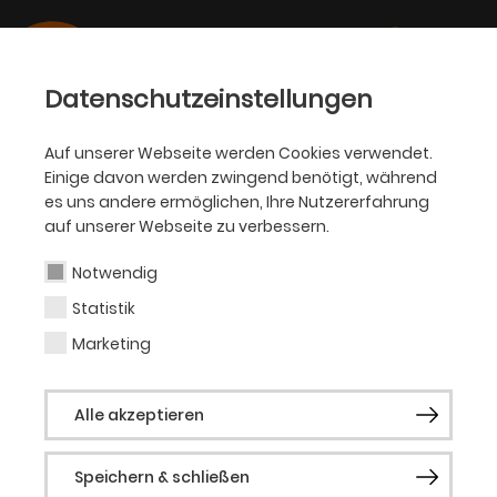
Datenschutzeinstellungen
Auf unserer Webseite werden Cookies verwendet.
Einige davon werden zwingend benötigt, während
OPER
es uns andere ermöglichen, Ihre Nutzererfahrung
auf unserer Webseite zu verbessern.
Keiko Matsumoto
Notwendig
Statistik
Sopran 1 / Opernchor
Marketing
Die Sopranistin Keiko Matsumoto wurde in
Alle akzeptieren
Tokio geboren. Sie begann ihr Gesangs-
Studium an der Musashino-
Speichern & schließen
Musikhochschule bei Prof. Taira und setzte