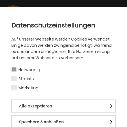
Datenschutzeinstellungen
Auf unserer Webseite werden Cookies verwendet.
Einige davon werden zwingend benötigt, während
KJT
es uns andere ermöglichen, Ihre Nutzererfahrung
auf unserer Webseite zu verbessern.
Sar Adina Scheer
Notwendig
Statistik
Schauspieler*in
Marketing
Sar Adina Scheer (alle Pronomen) wurde
Alle akzeptieren
1994 in Berlin-Kreuzberg geboren und
studierte zunächst Visuelle
Speichern & schließen
Kommunikation und Theologie, bevor sie*