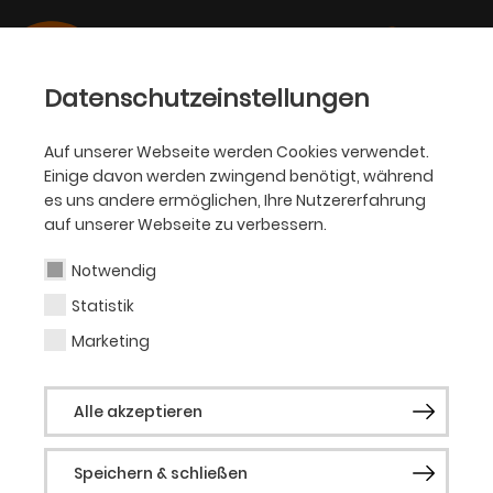
Datenschutzeinstellungen
Auf unserer Webseite werden Cookies verwendet.
Einige davon werden zwingend benötigt, während
OPER
es uns andere ermöglichen, Ihre Nutzererfahrung
auf unserer Webseite zu verbessern.
Selma Kirketerp
Notwendig
Statistik
Marketing
Vergangene Produktionen
Alle reden nur noch von Jamie
Alle akzeptieren
(Everybody’s Talking About Jamie)
Inside Carmen
Oper erleben: Carrie –
Speichern & schließen
Das Musical
Oper erleben: Die Piraten