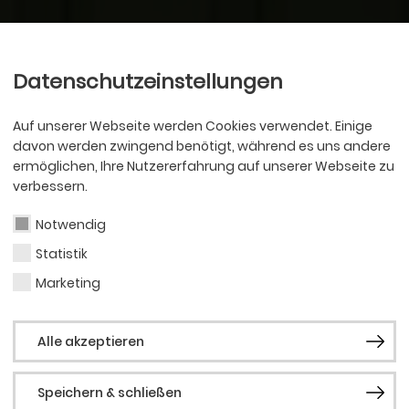
Ballett
Oper
nder
Philharmoniker
Scha
Datenschutzeinstellungen
Auf unserer Webseite werden Cookies verwendet. Einige
davon werden zwingend benötigt, während es uns andere
ermöglichen, Ihre Nutzererfahrung auf unserer Webseite zu
verbessern.
Notwendig
Statistik
Marketing
Alle akzeptieren
Speichern & schließen