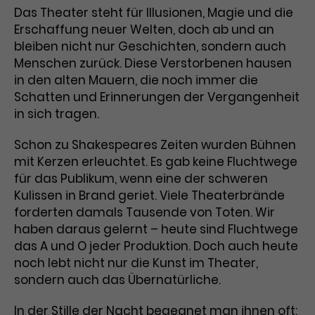
Das Theater steht für Illusionen, Magie und die
Laufzeit
3 Monate
Anbieter
Google Analytics
Erschaffung neuer Welten, doch ab und an
bleiben nicht nur Geschichten, sondern auch
Dieses Cookie wird verwendet, um
Laufzeit
1 Minute
Menschen zurück. Diese Verstorbenen hausen
Nutzerinteraktionen mit
in den alten Mauern, die noch immer die
Zweck
Werbeanzeigen zu messen und
Das ist ein von Google Analytics
Schatten und Erinnerungen der Vergangenheit
Remarketing-Funktionen
gesetztes Cookie. Bestimmte
bereitzustellen.
in sich tragen.
Daten werden nur maximal einmal
pro Minute an Google Analytics
Zweck
Schon zu Shakespeares Zeiten wurden Bühnen
gesendet. Solange es gesetzt ist,
mit Kerzen erleuchtet. Es gab keine Fluchtwege
werden bestimmte
Datenübertragungen
für das Publikum, wenn eine der schweren
Name
IDE
unterbunden.
Kulissen in Brand geriet. Viele Theaterbrände
Anbieter
Google / DoubleClick
forderten damals Tausende von Toten. Wir
haben daraus gelernt – heute sind Fluchtwege
Laufzeit
1 Jahr
das A und O jeder Produktion. Doch auch heute
noch lebt nicht nur die Kunst im Theater,
Dieses Cookie dient der Anzeige
sondern auch das Übernatürliche.
personalisierter Werbung und
Zweck
misst die Wirksamkeit von
In der Stille der Nacht begegnet man ihnen oft: