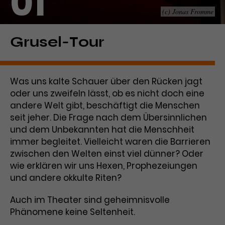
01
(c) Jonas Fromme
Laufzeit
1 Tag
Name
Dieses Cookie wird von Google
_gcl_aw
Grusel-Tour
Analytics installiert. Das Cookie
Anbieter
Google Ads
wird verwendet, um Informationen
darüber zu speichern, wie
Was uns kalte Schauer über den Rücken jagt
Laufzeit
3 Monate
Besucher*innen eine Website
oder uns zweifeln lässt, ob es nicht doch eine
nutzen, und hilft bei der Erstellung
Dieses Cookie speichert
andere Welt gibt, beschäftigt die Menschen
Zweck
eines Analyseberichts über die
Informationen zu Werbeklicks und
Performance der Website. Die
seit jeher. Die Frage nach dem Übersinnlichen
Zweck
dient der Zuordnung von
erhobenen Daten umfassen in
und dem Unbekannten hat die Menschheit
Conversions zu Google Ads-
anonymisierter Form die Anzahl
immer begleitet. Vielleicht waren die Barrieren
Kampagnen.
der Besuche, die Quelle, aus der sie
zwischen den Welten einst viel dünner? Oder
stammen, und die besuchten
wie erklären wir uns Hexen, Prophezeiungen
Seiten.
und andere okkulte Riten?
Name
_gcl_dc
Auch im Theater sind geheimnisvolle
Phänomene keine Seltenheit.
Anbieter
Google / DoubleClick
Name
_gat_UA-63561367-1