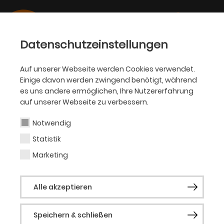
Datenschutzeinstellungen
Auf unserer Webseite werden Cookies verwendet.
Einige davon werden zwingend benötigt, während
SCHAUSPIEL
es uns andere ermöglichen, Ihre Nutzererfahrung
auf unserer Webseite zu verbessern.
Madita Scülfort
Notwendig
Statistik
Regieassistenz / Regie
Marketing
Madita Scülfort wurde 1998 in Waldbröl
Alle akzeptieren
(NRW) geboren. Nach ihrem Abitur 2017,
begann sie ihre erste Regiehospitanz am
Speichern & schließen
Theater Schloss Maßbach Unterfränkische