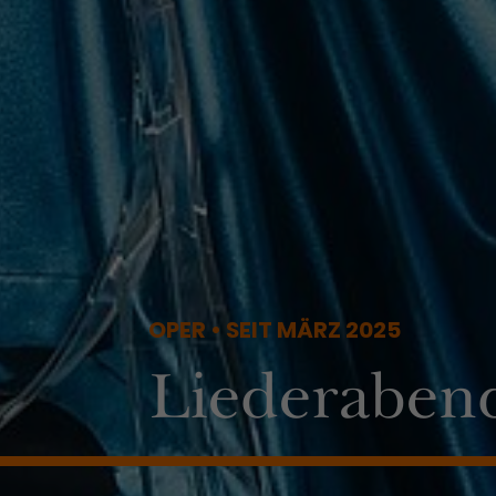
OPER • SEIT MÄRZ 2025
Liederaben