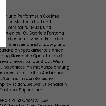
n
stin und Performerin Cosima
e ihren Master in Lied und
Universität für Musik und
t Wien bei Ks. Gabriele Fontana
. Sie besuchte Meisterkurse bei
r*innen wie Christa Ludwig und
usätzlich spezialisierte sie sich
ang Klassische Operette an der
rivatuniversität der Stadt Wien
 und schloss ihn mit Auszeichnung
s erweiterte sie ihre Ausbildung
t Seminar in den Bereichen
provisation. Sie war Stipendiatin
-Fontana-Stipendiums.
e als Prinz Orlofsky (
Die