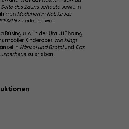
eich
und
Was das Nashorn sah, als
 Seite des Zauns schaute
sowie in
nahmen
Mädchen in Not, Kirsas
 RIESELN
zu erleben war.
a Büsing u. a. in der Uraufführung
ers mobiler Kinderoper
Wie klingt
änsel in
Hänsel und Gretel
und
Das
nusperhexe
zu erleben.
duktionen
s der Knusperhexe
en
etel