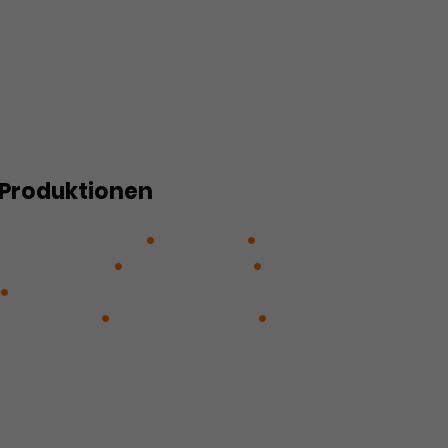
tte oder Kuchen für alle!
n? Nein, danke!
ün?
Produktionen
Die Fledermaus
Instame
langstreich
Liederabend
Oper erleben: Die Piraten von
SEN RIESELN
Sechs Sträuße
sah, als es auf die andere Seite
ute