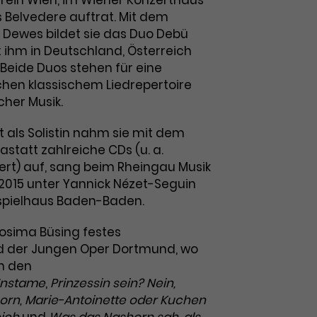
rein Wien, im Wiener Konzerthaus
s Belvedere auftrat. Mit dem
k Dewes bildet sie das Duo Debü
 ihm in Deutschland, Österreich
 Beide Duos stehen für eine
hen klassischem Liedrepertoire
cher Musik.
t als Solistin nahm sie mit dem
statt zahlreiche CDs (u. a.
t) auf, sang beim Rheingau Musik
 2015 unter Yannick Nézet-Seguin
tspielhaus Baden-Baden.
Cosima Büsing festes
d der Jungen Oper Dortmund, wo
in den
Instame
,
Prinzessin sein? Nein,
orn, Marie-Antoinette oder Kuchen