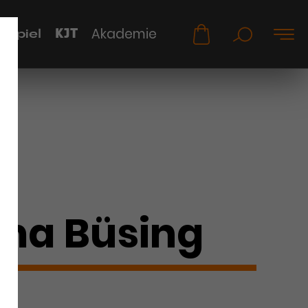
KJT
Akademie
uspiel
ma Büsing