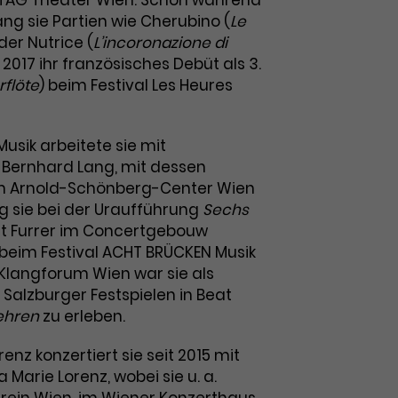
TAG Theater Wien. Schon während
ng sie Partien wie Cherubino (
Le
oder Nutrice (
L’incoronazione di
2017 ihr französisches Debüt als 3.
rflöte
) beim Festival Les Heures
usik arbeitete sie mit
Bernhard Lang, mit dessen
 im Arnold-Schönberg-Center Wien
ng sie bei der Uraufführung
Sechs
t Furrer im Concertgebouw
eim Festival ACHT BRÜCKEN Musik
 Klangforum Wien war sie als
n Salzburger Festspielen in Beat
ehren
zu erleben.
enz konzertiert sie seit 2015 mit
la Marie Lorenz, wobei sie u. a.