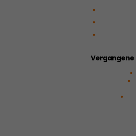
Marie-Antoine
Prinzessin sei
Wie klingt Gr
Vergangene 
Das NEINhorn
Kirsas Musik
K
Mädchen in Not
Pen­zance
RIE
Was das Nashorn 
des Zauns scha