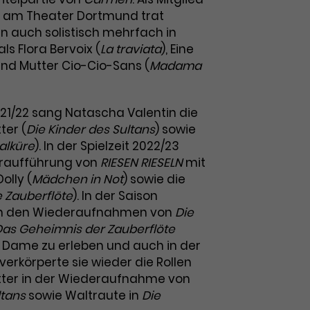
 am Theater Dortmund trat
n auch solistisch mehrfach in
ls Flora Bervoix (
La traviata
), Eine
und Mutter Cio-Cio-Sans (
Madama
2021/22 sang Natascha Valentin die
ter (
Die Kinder des Sultans
) sowie
alküre
). In der Spielzeit 2022/23
 Uraufführung von
RIESEN RIESELN
mit
olly (
Mädchen in Not
) sowie die
e Zauberflöte
). In der Saison
 in den Wiederaufnahmen von
Die
Das Geheimnis der Zauberflöte
e Dame zu erleben und auch in der
 verkörperte sie wieder die Rollen
ter in der Wiederaufnahme von
ltans
sowie Waltraute in
Die