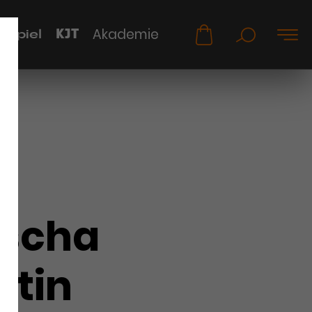
KJT
Akademie
uspiel
scha
ntin