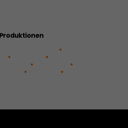
Produktionen
imnis der Zauberflöte
Die
ans
Die Walküre
Die
iederabend
Liedmatinee
Unterwelt
Viva la Diva
WE