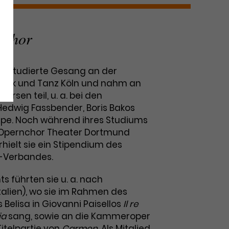
rnchor
n studierte Gesang an der
usik und Tanz Köln und nahm an
ursen teil, u. a. bei den
Hedwig Fassbender, Boris Bakos
pe. Noch während ihres Studiums
n Opernchor Theater Dortmund
rhielt sie ein Stipendium des
-Verbandes.
führten sie u. a. nach
talien), wo sie im Rahmen des
s Belisa in Giovanni Paisellos
Il re
ia
sang, sowie an die Kammeroper
Titelpartie von
Carmen
. Als Mitglied