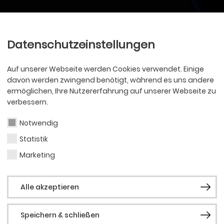
Ballett
Oper
nder
Philharmoniker
Scha
Datenschutzeinstellungen
Auf unserer Webseite werden Cookies verwendet. Einige
davon werden zwingend benötigt, während es uns andere
ermöglichen, Ihre Nutzererfahrung auf unserer Webseite zu
verbessern.
Notwendig
Statistik
Marketing
Alle akzeptieren
Speichern & schließen