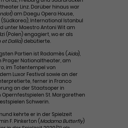
n Graz, Freiburg und Saarbrücken
heater Linz. Darüber hinaus war
ndot
) am Daegu Opera House,
 (Südkorea), International Istanbul
nd unter Maestro Antoni Wit am
zi (Polen) engagiert, wo er als
et Dalila
) debütierte.
igsten Partien ist Radamès (
Aida
),
m Prager Nationaltheater, am
ro, im Totentempel von
dem Luxor Festival sowie an der
erpretierte, ferner in Franco
nierung an der Staatsoper in
n Opernfestspielen St. Margarethen
estspielen Schwerin.
und kehrte er in der Spielzeit
in F. Pinkerton (
Madama Butterfly
)