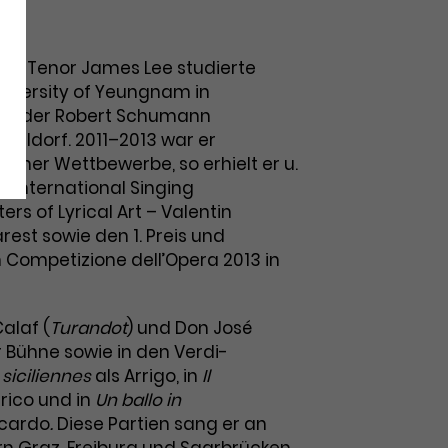
)
he Tenor James Lee studierte
iversity of Yeungnam in
an der Robert Schumann
seldorf. 2011–2013 war er
eicher Wettbewerbe, so erhielt er u.
im International Singing
rs of Lyrical Art – Valentin
rest sowie den 1. Preis und
 Competizione dell’Opera 2013 in
Calaf (
Turandot
)
und Don José
r Bühne sowie in den Verdi-
 siciliennes
als Arrigo, in
Il
rico und in
Un ballo in
ccardo
.
Diese Partien sang er an