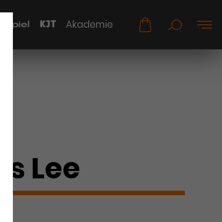
KJT
Akademie
uspiel
s Lee