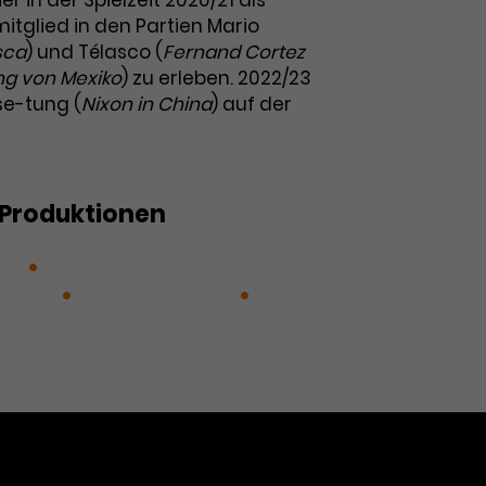
r in der Spielzeit 2020/21 als
itglied in den Partien Mario
sca
) und Télasco (
Fernand Cortez
ng von Mexiko
) zu erleben. 2022/23
se-tung (
Nixon in China
) auf der
Produktionen
il!
Fernand Cortez oder Die
exiko
Quanto amore!
Tosca