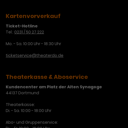
Laufzeit
3 Monate
Anbieter
Google Analytics
Kartenvorverkauf
Dieses Cookie wird verwendet, um
Laufzeit
1 Minute
Ticket-Hotline
Nutzerinteraktionen mit
Tel.:
0231 / 50 27 222
Zweck
Werbeanzeigen zu messen und
Das ist ein von Google Analytics
Remarketing-Funktionen
gesetztes Cookie. Bestimmte
Mo. - Sa. 10:00 Uhr - 18:30 Uhr
bereitzustellen.
Daten werden nur maximal einmal
pro Minute an Google Analytics
ticketservice@theaterdo.de
Zweck
gesendet. Solange es gesetzt ist,
werden bestimmte
Datenübertragungen
Name
IDE
Theaterkasse & Aboservice
unterbunden.
Anbieter
Google / DoubleClick
Kundencenter am Platz der Alten Synagoge
44137 Dortmund
Laufzeit
1 Jahr
Theaterkasse:
Dieses Cookie dient der Anzeige
Di. - Sa. 10:00 - 18:00 Uhr
personalisierter Werbung und
Abo- und Gruppenservice:
Zweck
misst die Wirksamkeit von