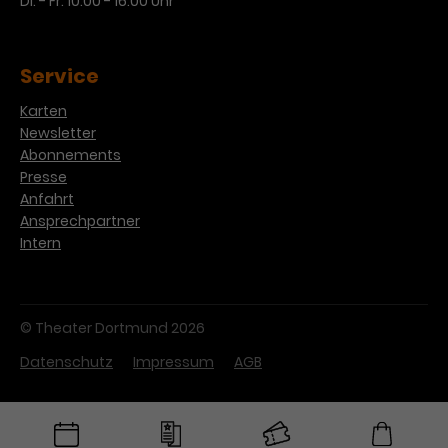
Di. - Fr. 10:00 - 16:00 Uhr
Werbekampagnen über
verschiedene Websites hinweg.
Service
Karten
Newsletter
Abonnements
Presse
Anfahrt
Ansprechpartner
Intern
© Theater Dortmund 2026
Datenschutz
Impressum
AGB