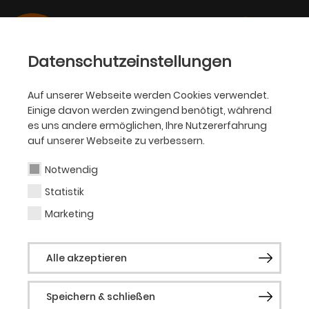
Datenschutzeinstellungen
Auf unserer Webseite werden Cookies verwendet.
Einige davon werden zwingend benötigt, während
SCHAUSPIEL
es uns andere ermöglichen, Ihre Nutzererfahrung
auf unserer Webseite zu verbessern.
Luis Quintana
Notwendig
Statistik
Ensemble Schauspiel
Marketing
Luis Antonio Quintana wurde 1988 in Berlin
Alle akzeptieren
geboren. Nachdem er von 2010 bis 2014 an
der Hochschule für Musik und Theater in
Speichern & schließen
Rostock Schauspiel studierte, führte in sein