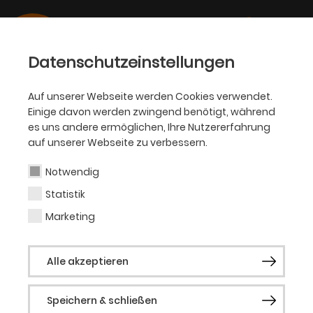
Datenschutzeinstellungen
Auf unserer Webseite werden Cookies verwendet.
Einige davon werden zwingend benötigt, während
OPER
es uns andere ermöglichen, Ihre Nutzererfahrung
auf unserer Webseite zu verbessern.
Nathalie Meusel
Notwendig
Statistik
Tänzerin (Gast)
Marketing
Die Kölner Tänzerin Nathalie Meusel
Alle akzeptieren
begann ihre Tanzkarriere im
Leistungssport. Im Showdance konnte sie
Speichern & schließen
sowohl in der Gruppe als auch als Solistin