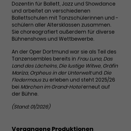
Benutzer*in wiedererkannt werden,
Dozentin für Ballett, Jazz und Showdance
Marketing
und es wird Zugang zu
und arbeitet an verschiedenen
Laufzeit
2 Jahre
Diese Gruppe beinhaltet alle Scripte, die es uns
geschützten Bereichen gewährt.
Ballettschulen mit Tanzschülerinnen und -
ermöglichen die Leistung unserer
Dieses Cookie wird von Google
Werbekampagnen zu analysieren und
schülern aller Altersklassen zusammen.
Conversions zu messen. Außerdem helfen sie
Analytics installiert. Das Cookie
Sie choreografiert außerdem für diverse
uns dabei Werbeanzeigen und Inhalte besser auf
wird verwendet, um
die Interessen unserer Nutzer abzustimmen.
Bühnenshows und Wettbewerbe.
Name
cookie_optin
Besucher*innen-, Sitzungs- und
Cookie-Informationen
Name
Kampagnendaten zu berechnen
_gcl_au
An der Oper Dortmund war sie als Teil des
Anbieter
TYPO3
Zweck
und die Nutzung der Website für
Tanzensembles bereits in
Frau Luna
,
Das
Anbieter
Google Ads
den Analysebericht der Website zu
Land des Lächelns
,
Die lustige Witwe
,
Gräfin
Laufzeit
1 Monat
verfolgen. Die Cookies speichern
Mariza
,
Orpheus in der Unterwelt
und
Die
Laufzeit
3 Monate
Informationen anonym und weisen
Fledermaus
zu erleben und steht 2025/26
Enthält die gewählten Tracking-
eine zufallsgenerierte Nummer zu,
Zweck
bei
Märchen im Grand-Hotel
erneut auf
Optin-Einstellungen.
Wird von Google verwendet, um
um Besuche zu erkennen.
der Bühne.
die Effizienz von Werbeanzeigen zu
messen und Conversions zu
(Stand: 01/2026)
Zweck
speichern. Dieses Cookie hilft dabei
nachzuvollziehen, ob Nutzer über
Name
_gid
Google-Anzeigen auf unsere
Website gelangt sind.
Vergangene Produktionen
Anbieter
Google Analytics