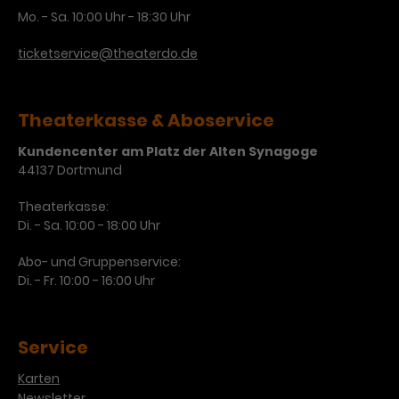
Mo. - Sa. 10:00 Uhr - 18:30 Uhr
Laufzeit
3 Monate
Anbieter
Google Analytics
ticketservice@theaterdo.de
Dieses Cookie wird verwendet, um
Laufzeit
1 Minute
Nutzerinteraktionen mit
Zweck
Werbeanzeigen zu messen und
Das ist ein von Google Analytics
Theaterkasse & Aboservice
Remarketing-Funktionen
gesetztes Cookie. Bestimmte
bereitzustellen.
Daten werden nur maximal einmal
Kundencenter am Platz der Alten Synagoge
pro Minute an Google Analytics
44137 Dortmund
Zweck
gesendet. Solange es gesetzt ist,
werden bestimmte
Theaterkasse:
Datenübertragungen
Di. - Sa. 10:00 - 18:00 Uhr
Name
IDE
unterbunden.
Abo- und Gruppenservice:
Anbieter
Google / DoubleClick
Di. - Fr. 10:00 - 16:00 Uhr
Laufzeit
1 Jahr
Dieses Cookie dient der Anzeige
Service
personalisierter Werbung und
Karten
Zweck
misst die Wirksamkeit von
Newsletter