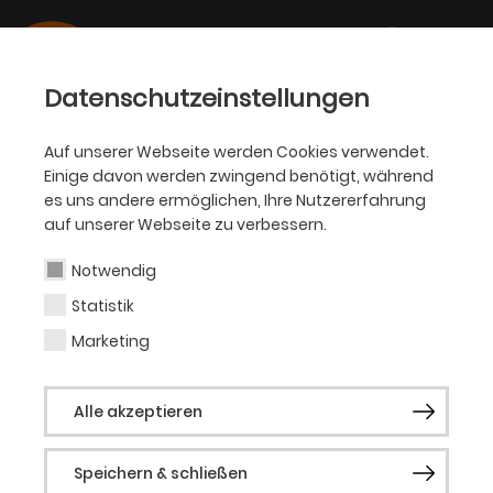
Datenschutzeinstellungen
Auf unserer Webseite werden Cookies verwendet.
Einige davon werden zwingend benötigt, während
Sayaka Wakita
es uns andere ermöglichen, Ihre Nutzererfahrung
auf unserer Webseite zu verbessern.
Notwendig
Geboren in Kasugai (Japan), Studium an
Statistik
der Royal Ballet School in Antwerpen
(Belgien). Goldmedaillengewinnerin beim
Marketing
Berliner Tanzolymp-Ballettwettbewerb
2011 sowie beim Tokyo Ballet Competition
Alle akzeptieren
for Youth 2012. Erste Solistin am Yakutsk
National Ballet, Armenian National Ballet,
an der Mersin State Opera und am Astana
Speichern & schließen