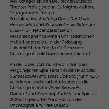
vier Kategorien den Deutschen Musical
Theater Preis gewann. Es folgten weitere
Laufzeit
3 Monate
Anbieter
Google Analytics
Engagements für die
Dieses Cookie wird verwendet, um
Produktionen
Laufzeit
1 Minute
Anything Goes, Der kleine
Nutzerinteraktionen mit
Horrorladen
und
Spamalot – die Ritter der
Zweck
Werbeanzeigen zu messen und
Das ist ein von Google Analytics
Kokosnuss
. Nebenbei ist sie an
Remarketing-Funktionen
gesetztes Cookie. Bestimmte
verschiedenen privaten und staatlichen
bereitzustellen.
Daten werden nur maximal einmal
Institutionen wie u. a. der Folkwang
pro Minute an Google Analytics
Universität der Künste für Tanz und
Zweck
gesendet. Solange es gesetzt ist,
Choreografie als Dozentin verpflichtet.
werden bestimmte
Datenübertragungen
Name
IDE
An der Oper Dortmund war sie in den
unterbunden.
vergangenen Spielzeiten in den Musicals
Anbieter
Google / DoubleClick
Sunset Boulevard
,
West Side Story
und
RENT
zu erleben und erarbeitete zuletzt die
Laufzeit
1 Jahr
Choreografien für
Berlin Skandalös
,
Cabaret
und
Sweeney Todd
. In der Spielzeit
Dieses Cookie dient der Anzeige
personalisierter Werbung und
2026/27 gestaltet Yara Hassan die
Zweck
misst die Wirksamkeit von
Choreografie für die Musical-