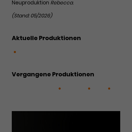
Werbekampagnen über
Neuproduktion
Rebecca
.
verschiedene Websites hinweg.
(Stand: 05/2026)
Aktuelle Produktionen
Rebecca
Vergangene Produktionen
Berlin Skandalös
Cabaret
RENT
Sweeney Todd