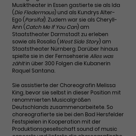
Benutzer*in wiedererkannt werden,
Marketing
Musiktheater in Essen gastierte sie als Ida
und es wird Zugang zu
Laufzeit
2 Jahre
(
Die Fledermaus
) und als Kundrys Alter-
Diese Gruppe beinhaltet alle Scripte, die es uns
geschützten Bereichen gewährt.
Ego (
Parsifal
). Zudem war sie als Cheryll-
ermöglichen die Leistung unserer
Dieses Cookie wird von Google
Werbekampagnen zu analysieren und
Ann (
Catch Me If You Can
) am
Conversions zu messen. Außerdem helfen sie
Analytics installiert. Das Cookie
Staatstheater Darmstadt zu erleben
uns dabei Werbeanzeigen und Inhalte besser auf
wird verwendet, um
die Interessen unserer Nutzer abzustimmen.
sowie als Rosalia (
West Side Story
) am
Name
cookie_optin
Besucher*innen-, Sitzungs- und
Staatstheater Nürnberg. Darüber hinaus
Cookie-Informationen
Name
Kampagnendaten zu berechnen
_gcl_au
spielte sie in der Fernsehserie
Alles was
Anbieter
TYPO3
Zweck
und die Nutzung der Website für
zählt
in über 300 Folgen die Kubanerin
Anbieter
Google Ads
den Analysebericht der Website zu
Raquel Santana.
Laufzeit
1 Monat
verfolgen. Die Cookies speichern
Laufzeit
3 Monate
Informationen anonym und weisen
Enthält die gewählten Tracking-
eine zufallsgenerierte Nummer zu,
Sie assistierte der Choreografin Melissa
Zweck
Optin-Einstellungen.
Wird von Google verwendet, um
um Besuche zu erkennen.
King, bevor sie selbst in dieser Position mit
die Effizienz von Werbeanzeigen zu
renommierten Musicalgrößen
messen und Conversions zu
Deutschlands zusammenarbeitete. So
Zweck
speichern. Dieses Cookie hilft dabei
choreografierte sie bei den Bad Hersfelder
nachzuvollziehen, ob Nutzer über
Name
_gid
Festspielen in Kooperation mit der
Google-Anzeigen auf unsere
Produktionsgesellschaft sound of music
Website gelangt sind.
Anbieter
Google Analytics