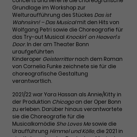
concerts und lieferte die choreografische
Grundlage im Workshop zur
Laufzeit
1 Tag
Welturaufführung des Stückes
Das ist
Wahnsinn! – Das Musical
mit den Hits von
Name
Dieses Cookie wird von Google
_gcl_aw
Wolfgang Petri sowie die Choreografie für
Analytics installiert. Das Cookie
das Try-out Musical
Knockin
’
on Heaven
’
s
Anbieter
Google Ads
wird verwendet, um Informationen
Door
. In der am Theater Bonn
darüber zu speichern, wie
Laufzeit
3 Monate
Besucher*innen eine Website
uraufgeführten
nutzen, und hilft bei der Erstellung
Kinderoper
Geisterritter
nach dem Roman
Dieses Cookie speichert
Zweck
eines Analyseberichts über die
von Cornelia Funke zeichnete sie für die
Informationen zu Werbeklicks und
Performance der Website. Die
choreografische Gestaltung
Zweck
dient der Zuordnung von
erhobenen Daten umfassen in
verantwortlich.
Conversions zu Google Ads-
anonymisierter Form die Anzahl
Kampagnen.
der Besuche, die Quelle, aus der sie
2021/22 war Yara Hassan als Annie/Kitty in
stammen, und die besuchten
der Produktion
Chicago
an der Oper Bonn
Seiten.
zu erleben. Darüber hinaus verantwortete
sie die Choreografie für die
Name
_gcl_dc
Musicalkomödie
She Loves Me
sowie die
Uraufführung
Himmel und Kölle
, die 2021 in
Anbieter
Google / DoubleClick
Name
_gat_UA-63561367-1