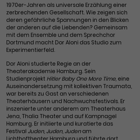
Werbekampagnen über
1970er-Jahren als universale Erzählung einer
verschiedene Websites hinweg.
zerbrechenden Gesellschaft. Wie zeigen sich
deren gefährliche Spannungen in den Blicken
der anderen auf die Liebenden? Gemeinsam
mit dem Ensemble und dem Sprechchor
Dortmund macht Dor Aloni das Studio zum
Experimentierfeld.
Dor Aloni studierte Regie an der
Theaterakademie Hamburg. Sein
Studienprojekt
Hitler Baby One More Time,
eine
Auseinandersetzung mit kollektiven Traumata,
war bereits zu Gast an verschiedenen
Theaterhäusern und Nachwuchsfestivals. Er
inszenierte unter anderem am Theaterhaus
Jena, Thalia Theater und auf Kampnagel
Hamburg. Er initiierte und kuratierte das
Festival
Juden, Juden, Juden
am
Lichthoftheater Hamburg und führte dort