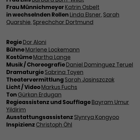
Frau Münnichmeyer
Katrin Osbelt
in wechselnden Rollen
Linda Elsner
,
Sarah
Quarshie
,
Sprechchor Dortmund
Regie
Dor Aloni
Bühne
Marlene Lockemann
Kostüme
Martha Lange
Musik / Choreografie
Daniel Dominguez Teruel
Dramaturgie
Sabrina Toyen
Theatervermittlung
Sarah Jasinszczak
Licht / Video
Markus Fuchs
Ton
Gürkan Erdugan
Regieassistenz und Soufflage
Bayram Umur
Yildirim
Ausstattungsassistenz
Slynrya Kongyoo
Inspizienz
Christoph Öhl