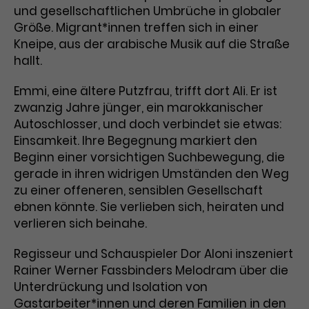
und gesellschaftlichen Umbrüche in globaler
Laufzeit
3 Monate
Anbieter
Google Analytics
Größe. Migrant*innen treffen sich in einer
Kneipe, aus der arabische Musik auf die Straße
Dieses Cookie wird verwendet, um
Laufzeit
1 Minute
hallt.
Nutzerinteraktionen mit
Zweck
Werbeanzeigen zu messen und
Das ist ein von Google Analytics
Emmi, eine ältere Putzfrau, trifft dort Ali. Er ist
Remarketing-Funktionen
gesetztes Cookie. Bestimmte
zwanzig Jahre jünger, ein marokkanischer
bereitzustellen.
Daten werden nur maximal einmal
Autoschlosser, und doch verbindet sie etwas:
pro Minute an Google Analytics
Zweck
Einsamkeit. Ihre Begegnung markiert den
gesendet. Solange es gesetzt ist,
Beginn einer vorsichtigen Suchbewegung, die
werden bestimmte
gerade in ihren widrigen Umständen den Weg
Datenübertragungen
Name
IDE
unterbunden.
zu einer offeneren, sensiblen Gesellschaft
ebnen könnte. Sie verlieben sich, heiraten und
Anbieter
Google / DoubleClick
verlieren sich beinahe.
Laufzeit
1 Jahr
Regisseur und Schauspieler Dor Aloni inszeniert
Dieses Cookie dient der Anzeige
Rainer Werner Fassbinders Melodram über die
personalisierter Werbung und
Unterdrückung und Isolation von
Zweck
misst die Wirksamkeit von
Gastarbeiter*innen und deren Familien in den