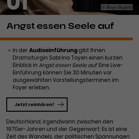
01
© Birgit Hupfeld
Laufzeit
1 Tag
Name
Dieses Cookie wird von Google
_gcl_aw
Angst essen Seele auf
Analytics installiert. Das Cookie
Anbieter
Google Ads
wird verwendet, um Informationen
darüber zu speichern, wie
In der
Audioeinführung
gibt Ihnen
Laufzeit
3 Monate
Besucher*innen eine Website
Dramaturgin Sabrina Toyen einen kurzen
nutzen, und hilft bei der Erstellung
Dieses Cookie speichert
Einblick in
Angst essen Seele auf
. Eine Live-
Zweck
eines Analyseberichts über die
Informationen zu Werbeklicks und
Performance der Website. Die
Einführung können Sie 30 Minuten vor
Zweck
dient der Zuordnung von
erhobenen Daten umfassen in
ausgewählten Vorstellungsterminen im
Conversions zu Google Ads-
anonymisierter Form die Anzahl
Foyer erleben.
Kampagnen.
der Besuche, die Quelle, aus der sie
stammen, und die besuchten
Jetzt reinhören!
Seiten.
Deutschland, irgendwann zwischen den
Name
_gcl_dc
1970er-Jahren und der Gegenwart: Es ist eine
Anbieter
Google / DoubleClick
Name
_gat_UA-63561367-1
Zeit des Wandels, der politischen Spannungen