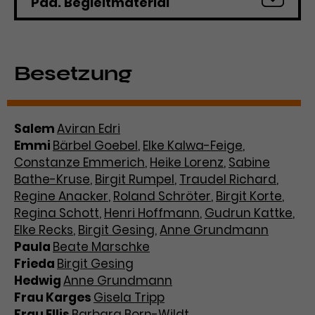
Päd. Begleitmaterial
Besetzung
Salem
Aviran Edri
Emmi
Bärbel Goebel
,
Elke Kalwa-Feige
,
Constanze Emmerich
,
Heike Lorenz
,
Sabine
Bathe-Kruse
,
Birgit Rumpel
,
Traudel Richard
,
Regine Anacker
,
Roland Schröter
,
Birgit Korte
,
Regina Schott
,
Henri Hoffmann
,
Gudrun Kattke
,
Elke Recks
,
Birgit Gesing
,
Anne Grundmann
Paula
Beate Marschke
Frieda
Birgit Gesing
Hedwig
Anne Grundmann
Frau Karges
Gisela Tripp
Frau Ellis
Barbara Born-Wildt