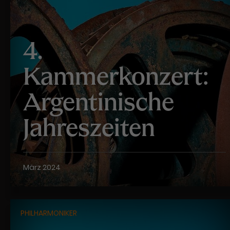
4.
Kammerkonzert:
Argentinische
Jahreszeiten
März 2024
PHILHARMONIKER