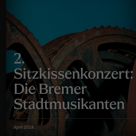
Werbekampagnen über
verschiedene Websites hinweg.
2.
Sitzkissenkonzert:
Die Bremer
Stadtmusikanten
April 2024