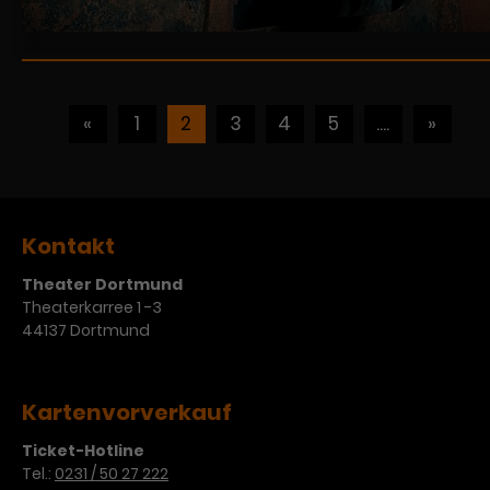
«
1
2
3
4
5
....
»
Kontakt
Theater Dortmund
Theaterkarree 1 -3
44137 Dortmund
Kartenvorverkauf
Ticket-Hotline
Tel.:
0231 / 50 27 222